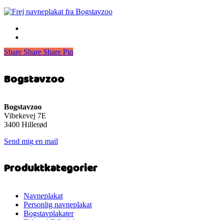
Share
Share
Share
Share
Pin
Bogstavzoo
Bogstavzoo
Vibekevej 7E
3400 Hillerød
Send mig en mail
Produktkategorier
Navneplakat
Personlig navneplakat
Bogstavplakater