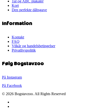
Tal og ABC plakater
Kort
Den perfekte dåbsgave
Information
Kontakt
FAQ
Vilkår og handelsbetingelser
Privatlivspolitik
Følg Bogstavzoo
På Instagram
På Facebook
© 2026 Bogstavzoo. All Rights Reserved
facebook
instagram