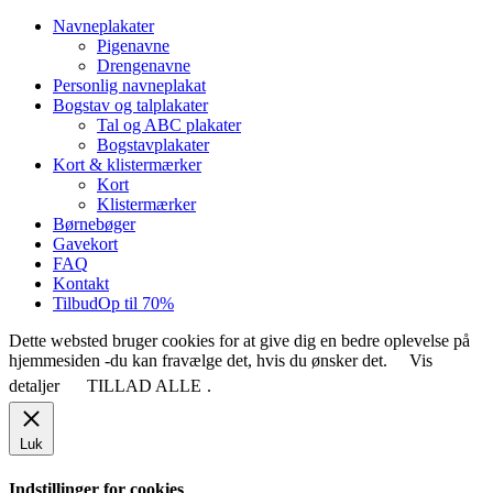
Close
Navneplakater
Menu
Pigenavne
Drengenavne
Personlig navneplakat
Bogstav og talplakater
Tal og ABC plakater
Bogstavplakater
Kort & klistermærker
Kort
Klistermærker
Børnebøger
Gavekort
FAQ
Kontakt
Tilbud
Op til 70%
Dette websted bruger cookies for at give dig en bedre oplevelse på
hjemmesiden -du kan fravælge det, hvis du ønsker det.
Vis
detaljer
TILLAD ALLE
.
Luk
Indstillinger for cookies