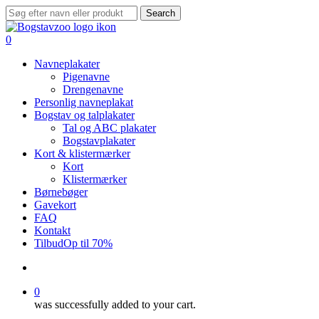
Skip
Search
to
Close
main
Search
search
0
content
Menu
Navneplakater
Pigenavne
Drengenavne
Personlig navneplakat
Bogstav og talplakater
Tal og ABC plakater
Bogstavplakater
Kort & klistermærker
Kort
Klistermærker
Børnebøger
Gavekort
FAQ
Kontakt
Tilbud
Op til 70%
search
0
was successfully added to your cart.