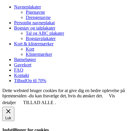
Close
Navneplakater
Menu
Pigenavne
Drengenavne
Personlig navneplakat
Bogstav og talplakater
Tal og ABC plakater
Bogstavplakater
Kort & klistermærker
Kort
Klistermærker
Børnebøger
Gavekort
FAQ
Kontakt
Tilbud
Op til 70%
Dette websted bruger cookies for at give dig en bedre oplevelse på
hjemmesiden -du kan fravælge det, hvis du ønsker det.
Vis
detaljer
TILLAD ALLE
.
Luk
Indstillinger for cookies