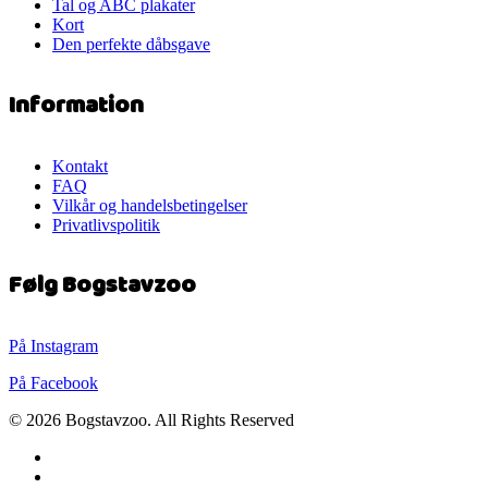
Tal og ABC plakater
Kort
Den perfekte dåbsgave
Information
Kontakt
FAQ
Vilkår og handelsbetingelser
Privatlivspolitik
Følg Bogstavzoo
På Instagram
På Facebook
© 2026 Bogstavzoo. All Rights Reserved
facebook
instagram