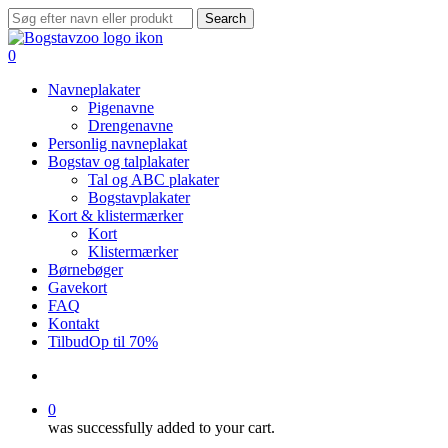
Skip
Search
to
Close
main
Search
search
0
content
Menu
Navneplakater
Pigenavne
Drengenavne
Personlig navneplakat
Bogstav og talplakater
Tal og ABC plakater
Bogstavplakater
Kort & klistermærker
Kort
Klistermærker
Børnebøger
Gavekort
FAQ
Kontakt
Tilbud
Op til 70%
search
0
was successfully added to your cart.