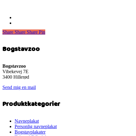
Share
Share
Share
Share
Pin
Bogstavzoo
Bogstavzoo
Vibekevej 7E
3400 Hillerød
Send mig en mail
Produktkategorier
Navneplakat
Personlig navneplakat
Bogstavplakater