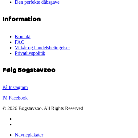
Den perfekte dåbsgave
Information
Kontakt
FAQ
Vilkår og handelsbetingelser
Privatlivspolitik
Følg Bogstavzoo
På Instagram
På Facebook
© 2026 Bogstavzoo. All Rights Reserved
facebook
instagram
Close
Navneplakater