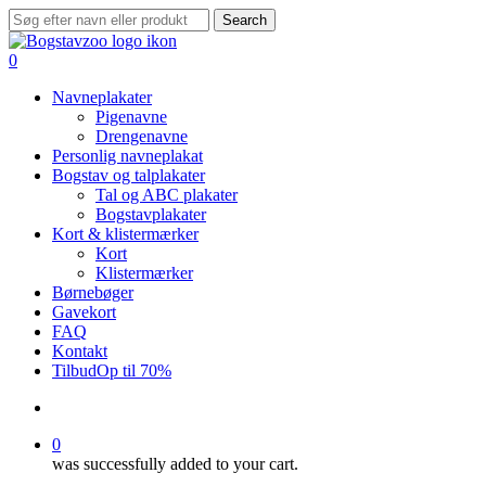
Skip
Search
to
Close
main
Search
search
0
content
Menu
Navneplakater
Pigenavne
Drengenavne
Personlig navneplakat
Bogstav og talplakater
Tal og ABC plakater
Bogstavplakater
Kort & klistermærker
Kort
Klistermærker
Børnebøger
Gavekort
FAQ
Kontakt
Tilbud
Op til 70%
search
0
was successfully added to your cart.