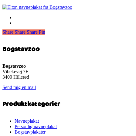
Share
Share
Share
Share
Pin
Bogstavzoo
Bogstavzoo
Vibekevej 7E
3400 Hillerød
Send mig en mail
Produktkategorier
Navneplakat
Personlig navneplakat
Bogstavplakater