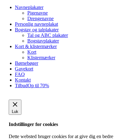
Close
Navneplakater
Menu
Pigenavne
Drengenavne
Personlig navneplakat
Bogstav og talplakater
Tal og ABC plakater
Bogstavplakater
Kort & klistermærker
Kort
Klistermærker
Børnebøger
Gavekort
FAQ
Kontakt
Tilbud
Op til 70%
Luk
Indstillinger for cookies
Dette websted bruger cookies for at give dig en bedre