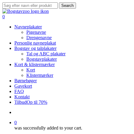
Skip
Search
to
Close
main
Search
search
0
content
Menu
Navneplakater
Pigenavne
Drengenavne
Personlig navneplakat
Bogstav og talplakater
Tal og ABC plakater
Bogstavplakater
Kort & klistermærker
Kort
Klistermærker
Børnebøger
Gavekort
FAQ
Kontakt
Tilbud
Op til 70%
search
0
was successfully added to your cart.