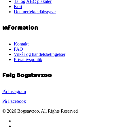
Tal og ABC plakater
Kort
Den perfekte dåbsgave
Information
Kontakt
FAQ
Vilkår og handelsbetingelser
Privatlivspolitik
Følg Bogstavzoo
På Instagram
På Facebook
© 2026 Bogstavzoo. All Rights Reserved
facebook
instagram