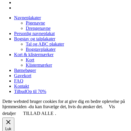
facebook
instagram
Close
Navneplakater
Menu
Pigenavne
Drengenavne
Personlig navneplakat
Bogstav og talplakater
Tal og ABC plakater
Bogstavplakater
Kort & klistermærker
Kort
Klistermærker
Børnebøger
Gavekort
FAQ
Kontakt
Tilbud
Op til 70%
Dette websted bruger cookies for at give dig en bedre oplevelse på
hjemmesiden -du kan fravælge det, hvis du ønsker det.
Vis
detaljer
TILLAD ALLE
.
Luk