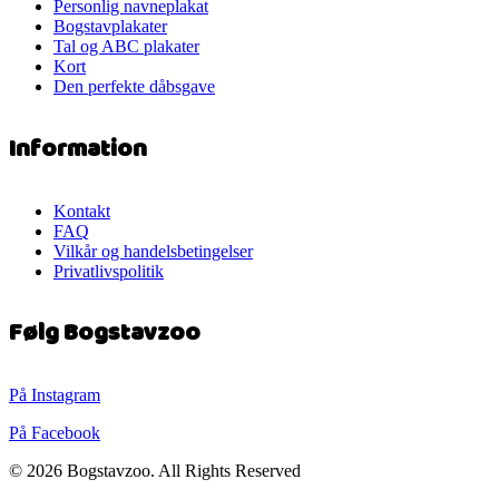
Personlig navneplakat
Bogstavplakater
Tal og ABC plakater
Kort
Den perfekte dåbsgave
Information
Kontakt
FAQ
Vilkår og handelsbetingelser
Privatlivspolitik
Følg Bogstavzoo
På Instagram
På Facebook
© 2026 Bogstavzoo. All Rights Reserved