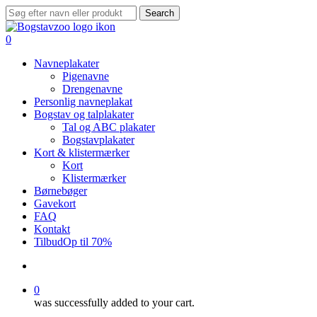
Skip
Search
to
Close
main
Search
search
0
content
Menu
Navneplakater
Pigenavne
Drengenavne
Personlig navneplakat
Bogstav og talplakater
Tal og ABC plakater
Bogstavplakater
Kort & klistermærker
Kort
Klistermærker
Børnebøger
Gavekort
FAQ
Kontakt
Tilbud
Op til 70%
search
0
was successfully added to your cart.