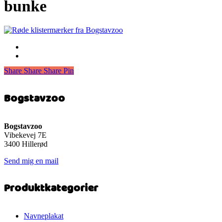
bunke
Share
Share
Share
Share
Pin
Bogstavzoo
Bogstavzoo
Vibekevej 7E
3400 Hillerød
Send mig en mail
Produktkategorier
Navneplakat