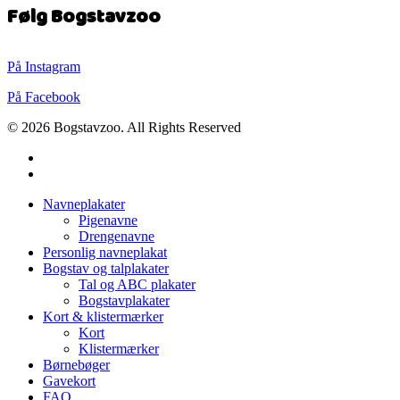
Følg Bogstavzoo
På Instagram
På Facebook
© 2026 Bogstavzoo. All Rights Reserved
facebook
instagram
Close
Navneplakater
Menu
Pigenavne
Drengenavne
Personlig navneplakat
Bogstav og talplakater
Tal og ABC plakater
Bogstavplakater
Kort & klistermærker
Kort
Klistermærker
Børnebøger
Gavekort
FAQ