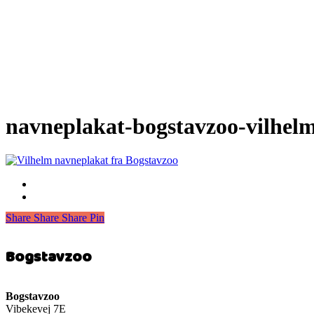
navneplakat-bogstavzoo-vilhel
Share
Share
Share
Share
Pin
Bogstavzoo
Bogstavzoo
Vibekevej 7E