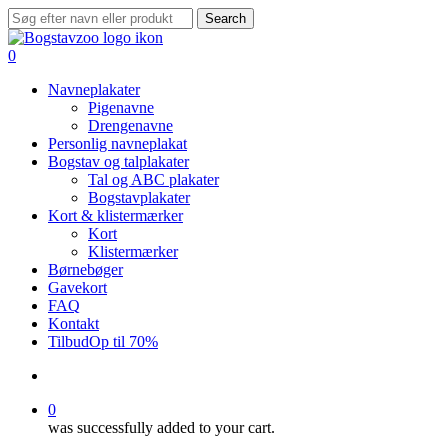
Skip
Search
to
Close
main
Search
search
0
content
Menu
Navneplakater
Pigenavne
Drengenavne
Personlig navneplakat
Bogstav og talplakater
Tal og ABC plakater
Bogstavplakater
Kort & klistermærker
Kort
Klistermærker
Børnebøger
Gavekort
FAQ
Kontakt
Tilbud
Op til 70%
search
0
was successfully added to your cart.