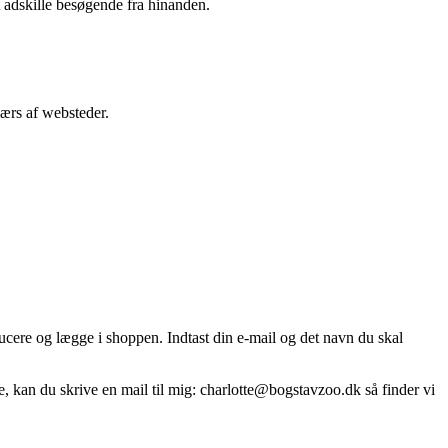
t adskille besøgende fra hinanden.
værs af websteder.
ucere og lægge i shoppen. Indtast din e-mail og det navn du skal
e, kan du skrive en mail til mig:
charlotte@bogstavzoo.dk
så finder vi