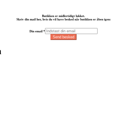
Butikken er midlertidigt lukket.
Skriv din mail her, hvis du vil have besked når butikken er åben igen:
Din
Din email
*
email
Send besked
m