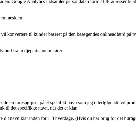
siden. Google Analytics indsamler persondata i form af IP-adresser til a
hjemmesiden.
 vil konvertere til kunder baseret på den besøgendes onlineadfærd på t
ids-bud fra tredjeparts-annoncører.
nde en forespørgsel på et specifikt navn som jeg efterfølgende vil prod
 til det specifikke navn, når det er klar.
e dit navn klar inden for 1-3 hverdage. (Hvis du har brug for det hurtig