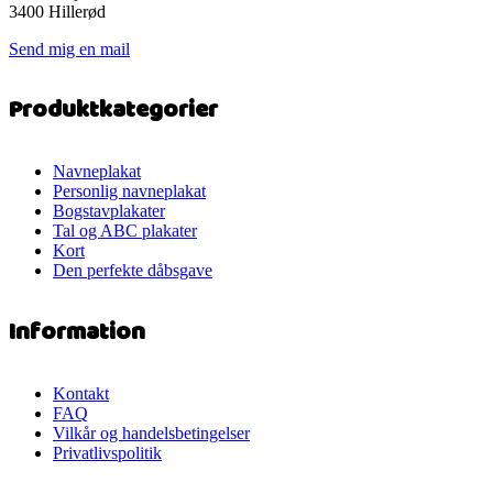
3400 Hillerød
Send mig en mail
Produktkategorier
Navneplakat
Personlig navneplakat
Bogstavplakater
Tal og ABC plakater
Kort
Den perfekte dåbsgave
Information
Kontakt
FAQ
Vilkår og handelsbetingelser
Privatlivspolitik