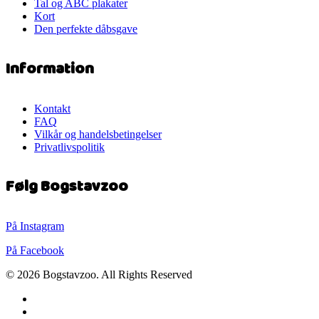
Tal og ABC plakater
Kort
Den perfekte dåbsgave
Information
Kontakt
FAQ
Vilkår og handelsbetingelser
Privatlivspolitik
Følg Bogstavzoo
På Instagram
På Facebook
© 2026 Bogstavzoo. All Rights Reserved
facebook
instagram