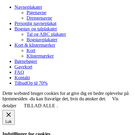
Close
Navneplakater
Menu
Pigenavne
Drengenavne
Personlig navneplakat
Bogstav og talplakater
Tal og ABC plakater
Bogstavplakater
Kort & klistermærker
Kort
Klistermærker
Børnebøger
Gavekort
FAQ
Kontakt
Tilbud
Op til 70%
Dette websted bruger cookies for at give dig en bedre oplevelse på
hjemmesiden -du kan fravælge det, hvis du ønsker det.
Vis
detaljer
TILLAD ALLE
.
Luk
Indstillinger for cookies