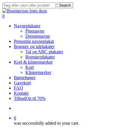
Skip
Search
to
Close
main
Search
search
0
content
Menu
Navneplakater
Pigenavne
Drengenavne
Personlig navneplakat
Bogstav og talplakater
Tal og ABC plakater
Bogstavplakater
Kort & klistermærker
Kort
Klistermærker
Børnebøger
Gavekort
FAQ
Kontakt
Tilbud
Op til 70%
search
0
was successfully added to your cart.