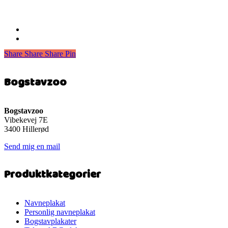
Share
Share
Share
Share
Pin
Bogstavzoo
Bogstavzoo
Vibekevej 7E
3400 Hillerød
Send mig en mail
Produktkategorier
Navneplakat
Personlig navneplakat
Bogstavplakater