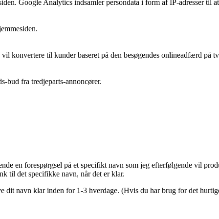
siden. Google Analytics indsamler persondata i form af IP-adresser til a
hjemmesiden.
 vil konvertere til kunder baseret på den besøgendes onlineadfærd på t
ids-bud fra tredjeparts-annoncører.
nde en forespørgsel på et specifikt navn som jeg efterfølgende vil prod
 til det specifikke navn, når det er klar.
e dit navn klar inden for 1-3 hverdage. (Hvis du har brug for det hurtig