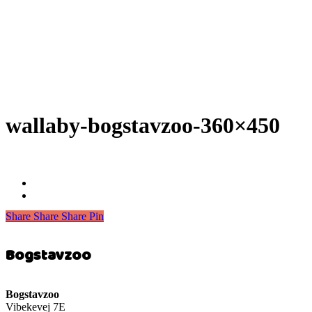
wallaby-bogstavzoo-360×450
Share
Share
Share
Share
Pin
Bogstavzoo
Bogstavzoo
Vibekevej 7E