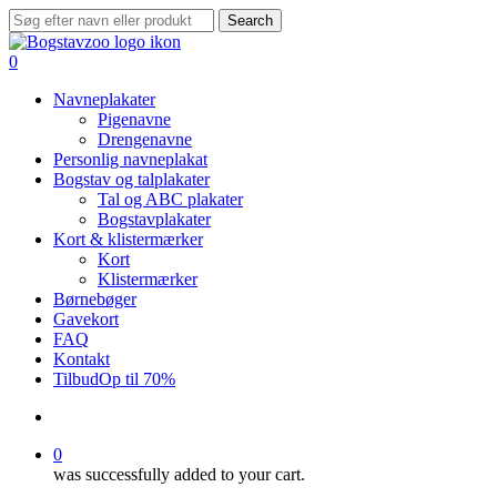
Skip
Search
to
Close
main
Search
search
0
content
Menu
Navneplakater
Pigenavne
Drengenavne
Personlig navneplakat
Bogstav og talplakater
Tal og ABC plakater
Bogstavplakater
Kort & klistermærker
Kort
Klistermærker
Børnebøger
Gavekort
FAQ
Kontakt
Tilbud
Op til 70%
search
0
was successfully added to your cart.