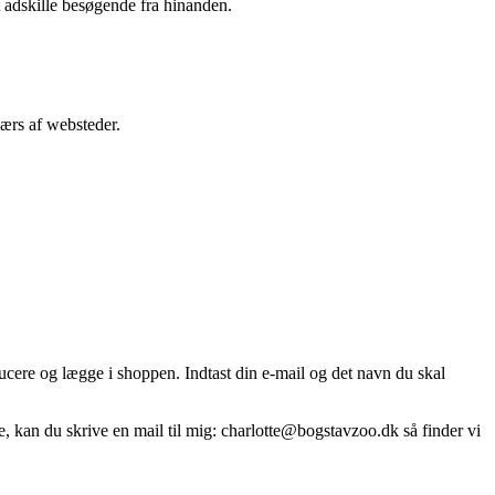
t adskille besøgende fra hinanden.
værs af websteder.
ucere og lægge i shoppen. Indtast din e-mail og det navn du skal
e, kan du skrive en mail til mig:
charlotte@bogstavzoo.dk
så finder vi