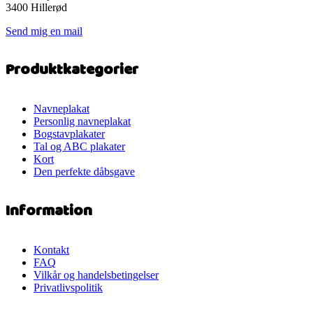
3400 Hillerød
Send mig en mail
Produktkategorier
Navneplakat
Personlig navneplakat
Bogstavplakater
Tal og ABC plakater
Kort
Den perfekte dåbsgave
Information
Kontakt
FAQ
Vilkår og handelsbetingelser
Privatlivspolitik