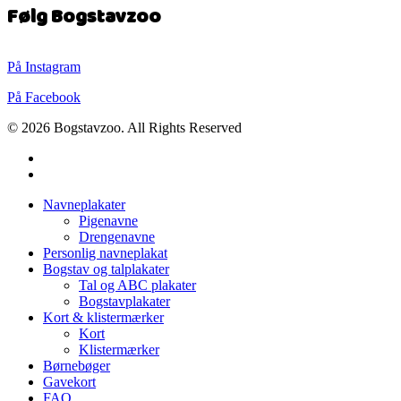
Følg Bogstavzoo
På Instagram
På Facebook
© 2026 Bogstavzoo. All Rights Reserved
facebook
instagram
Close
Navneplakater
Menu
Pigenavne
Drengenavne
Personlig navneplakat
Bogstav og talplakater
Tal og ABC plakater
Bogstavplakater
Kort & klistermærker
Kort
Klistermærker
Børnebøger
Gavekort
FAQ