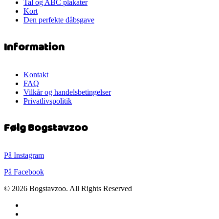
Tal og ABC plakater
Kort
Den perfekte dåbsgave
Information
Kontakt
FAQ
Vilkår og handelsbetingelser
Privatlivspolitik
Følg Bogstavzoo
På Instagram
På Facebook
© 2026 Bogstavzoo. All Rights Reserved
facebook
instagram