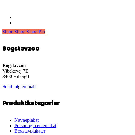
Share
Share
Share
Share
Pin
Bogstavzoo
Bogstavzoo
Vibekevej 7E
3400 Hillerød
Send mig en mail
Produktkategorier
Navneplakat
Personlig navneplakat
Bogstavplakater