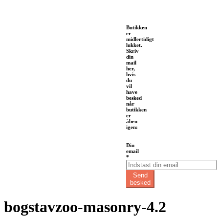
Butikken
er
midlertidigt
lukket.
Skriv
din
mail
her,
hvis
du
vil
have
besked
når
butikken
er
åben
igen:
email
Din
Din
email
*
Send
besked
bogstavzoo-masonry-4.2