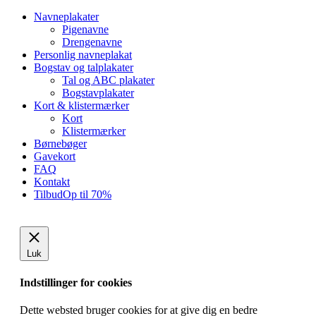
Close
Navneplakater
Menu
Pigenavne
Drengenavne
Personlig navneplakat
Bogstav og talplakater
Tal og ABC plakater
Bogstavplakater
Kort & klistermærker
Kort
Klistermærker
Børnebøger
Gavekort
FAQ
Kontakt
Tilbud
Op til 70%
Luk
Indstillinger for cookies
Dette websted bruger cookies for at give dig en bedre