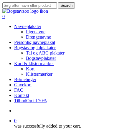
Skip
Search
to
Close
main
Search
search
0
content
Menu
Navneplakater
Pigenavne
Drengenavne
Personlig navneplakat
Bogstav og talplakater
Tal og ABC plakater
Bogstavplakater
Kort & klistermærker
Kort
Klistermærker
Børnebøger
Gavekort
FAQ
Kontakt
Tilbud
Op til 70%
search
0
was successfully added to your cart.