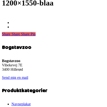
1200×1550-blaa
Share
Share
Share
Share
Pin
Bogstavzoo
Bogstavzoo
Vibekevej 7E
3400 Hillerød
Send mig en mail
Produktkategorier
Navneplakat