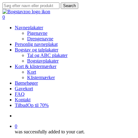
Skip
Search
to
Close
main
Search
search
0
content
Menu
Navneplakater
Pigenavne
Drengenavne
Personlig navneplakat
Bogstav og talplakater
Tal og ABC plakater
Bogstavplakater
Kort & klistermærker
Kort
Klistermærker
Børnebøger
Gavekort
FAQ
Kontakt
Tilbud
Op til 70%
search
0
was successfully added to your cart.