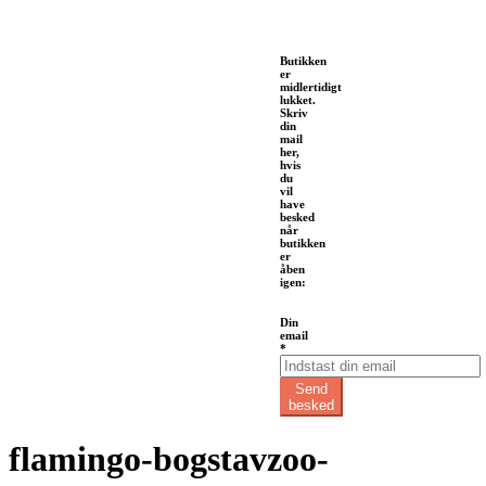
Butikken
er
midlertidigt
lukket.
Skriv
din
mail
her,
hvis
du
vil
have
besked
når
butikken
er
åben
igen:
Din
Din
email
email
*
Send
besked
flamingo-bogstavzoo-