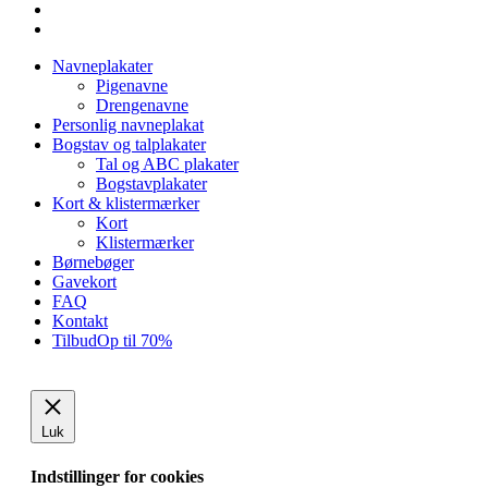
facebook
instagram
Close
Navneplakater
Menu
Pigenavne
Drengenavne
Personlig navneplakat
Bogstav og talplakater
Tal og ABC plakater
Bogstavplakater
Kort & klistermærker
Kort
Klistermærker
Børnebøger
Gavekort
FAQ
Kontakt
Tilbud
Op til 70%
Luk
Indstillinger for cookies