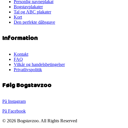
Personlig navneplakat
Bogstavplakater
Tal og ABC plakater
Kort
Den perfekte dåbsgave
Information
Kontakt
FAQ
Vilkår og handelsbetingelser
Privatlivspolitik
Følg Bogstavzoo
På Instagram
På Facebook
© 2026 Bogstavzoo. All Rights Reserved