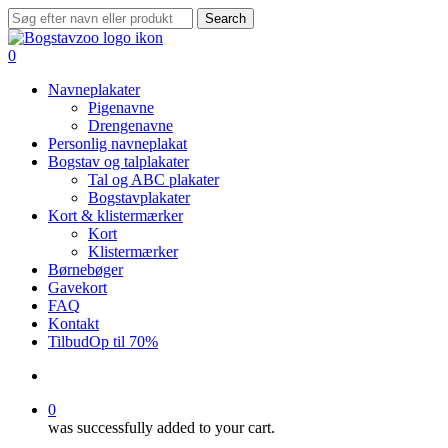
Skip
Search
to
Close
main
Search
search
0
content
Menu
Navneplakater
Pigenavne
Drengenavne
Personlig navneplakat
Bogstav og talplakater
Tal og ABC plakater
Bogstavplakater
Kort & klistermærker
Kort
Klistermærker
Børnebøger
Gavekort
FAQ
Kontakt
Tilbud
Op til 70%
search
0
was successfully added to your cart.