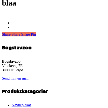
blaa
Share
Share
Share
Share
Pin
Bogstavzoo
Bogstavzoo
Vibekevej 7E
3400 Hillerød
Send mig en mail
Produktkategorier
Navneplakat