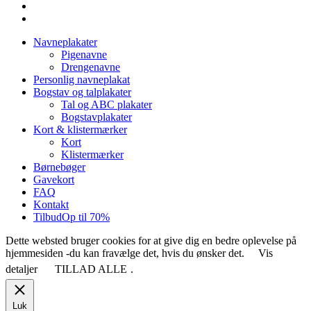
facebook
instagram
Close
Navneplakater
Menu
Pigenavne
Drengenavne
Personlig navneplakat
Bogstav og talplakater
Tal og ABC plakater
Bogstavplakater
Kort & klistermærker
Kort
Klistermærker
Børnebøger
Gavekort
FAQ
Kontakt
Tilbud
Op til 70%
Dette websted bruger cookies for at give dig en bedre oplevelse på
hjemmesiden -du kan fravælge det, hvis du ønsker det.
Vis
detaljer
TILLAD ALLE
.
Luk