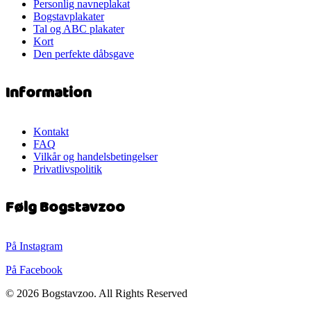
Personlig navneplakat
Bogstavplakater
Tal og ABC plakater
Kort
Den perfekte dåbsgave
Information
Kontakt
FAQ
Vilkår og handelsbetingelser
Privatlivspolitik
Følg Bogstavzoo
På Instagram
På Facebook
© 2026 Bogstavzoo. All Rights Reserved