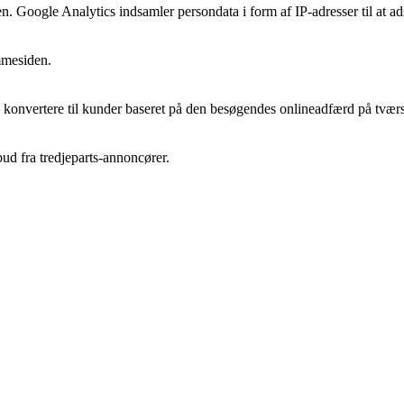
en. Google Analytics indsamler persondata i form af IP-adresser til at a
mmesiden.
l konvertere til kunder baseret på den besøgendes onlineadfærd på tværs
bud fra tredjeparts-annoncører.