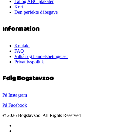
Tal og ABC plakater
Kort
Den perfekte dåbsgave
Information
Kontakt
FAQ
Vilkår og handelsbetingelser
Privatlivspolitik
Følg Bogstavzoo
På Instagram
På Facebook
© 2026 Bogstavzoo. All Rights Reserved
facebook
instagram