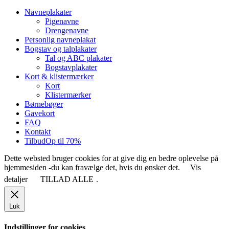
Close
Navneplakater
Menu
Pigenavne
Drengenavne
Personlig navneplakat
Bogstav og talplakater
Tal og ABC plakater
Bogstavplakater
Kort & klistermærker
Kort
Klistermærker
Børnebøger
Gavekort
FAQ
Kontakt
Tilbud
Op til 70%
Dette websted bruger cookies for at give dig en bedre oplevelse på
hjemmesiden -du kan fravælge det, hvis du ønsker det.
Vis
detaljer
TILLAD ALLE
.
Luk
Indstillinger for cookies