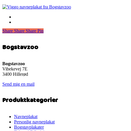
Share
Share
Share
Share
Pin
Bogstavzoo
Bogstavzoo
Vibekevej 7E
3400 Hillerød
Send mig en mail
Produktkategorier
Navneplakat
Personlig navneplakat
Bogstavplakater