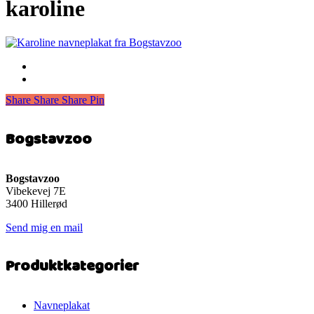
karoline
Share
Share
Share
Share
Pin
Bogstavzoo
Bogstavzoo
Vibekevej 7E
3400 Hillerød
Send mig en mail
Produktkategorier
Navneplakat