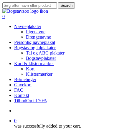
Skip
Search
to
Close
main
Search
search
0
content
Menu
Navneplakater
Pigenavne
Drengenavne
Personlig navneplakat
Bogstav og talplakater
Tal og ABC plakater
Bogstavplakater
Kort & klistermærker
Kort
Klistermærker
Børnebøger
Gavekort
FAQ
Kontakt
Tilbud
Op til 70%
search
0
was successfully added to your cart.