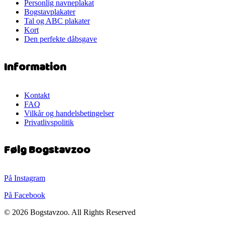
Personlig navneplakat
Bogstavplakater
Tal og ABC plakater
Kort
Den perfekte dåbsgave
Information
Kontakt
FAQ
Vilkår og handelsbetingelser
Privatlivspolitik
Følg Bogstavzoo
På Instagram
På Facebook
© 2026 Bogstavzoo. All Rights Reserved