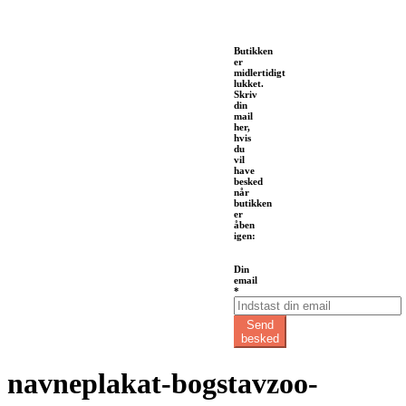
Butikken
er
midlertidigt
lukket.
Skriv
din
mail
her,
hvis
du
vil
have
besked
når
butikken
er
åben
igen:
email
Din
Din
email
*
Send
besked
navneplakat-bogstavzoo-