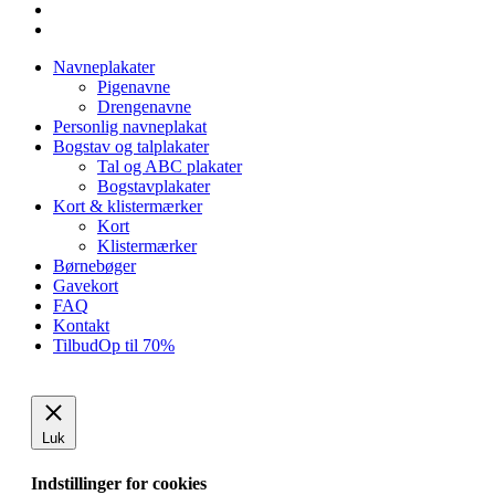
facebook
instagram
Close
Navneplakater
Menu
Pigenavne
Drengenavne
Personlig navneplakat
Bogstav og talplakater
Tal og ABC plakater
Bogstavplakater
Kort & klistermærker
Kort
Klistermærker
Børnebøger
Gavekort
FAQ
Kontakt
Tilbud
Op til 70%
Luk
Indstillinger for cookies