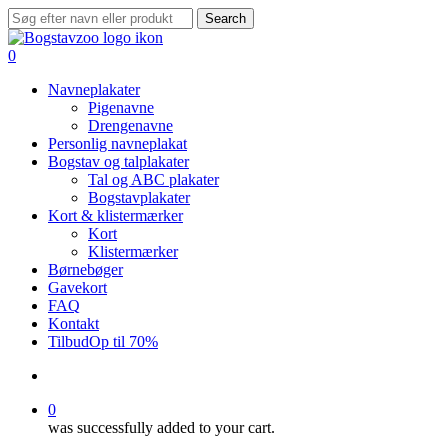
Skip
Search
to
Close
main
Search
search
0
content
Menu
Navneplakater
Pigenavne
Drengenavne
Personlig navneplakat
Bogstav og talplakater
Tal og ABC plakater
Bogstavplakater
Kort & klistermærker
Kort
Klistermærker
Børnebøger
Gavekort
FAQ
Kontakt
Tilbud
Op til 70%
search
0
was successfully added to your cart.