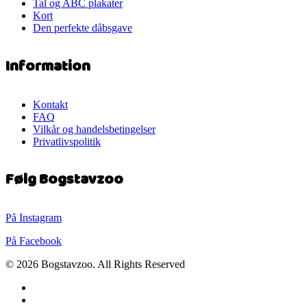
Tal og ABC plakater
Kort
Den perfekte dåbsgave
Information
Kontakt
FAQ
Vilkår og handelsbetingelser
Privatlivspolitik
Følg Bogstavzoo
På Instagram
På Facebook
© 2026 Bogstavzoo. All Rights Reserved
facebook
instagram