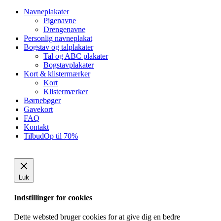
Close
Navneplakater
Menu
Pigenavne
Drengenavne
Personlig navneplakat
Bogstav og talplakater
Tal og ABC plakater
Bogstavplakater
Kort & klistermærker
Kort
Klistermærker
Børnebøger
Gavekort
FAQ
Kontakt
Tilbud
Op til 70%
Luk
Indstillinger for cookies
Dette websted bruger cookies for at give dig en bedre