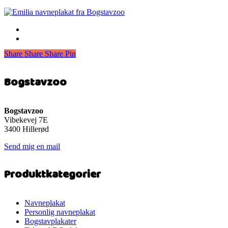
Share
Share
Share
Share
Pin
Bogstavzoo
Bogstavzoo
Vibekevej 7E
3400 Hillerød
Send mig en mail
Produktkategorier
Navneplakat
Personlig navneplakat
Bogstavplakater