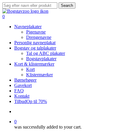
Skip
Search
to
Close
main
Search
search
0
content
Menu
Navneplakater
Pigenavne
Drengenavne
Personlig navneplakat
Bogstav og talplakater
Tal og ABC plakater
Bogstavplakater
Kort & klistermærker
Kort
Klistermærker
Børnebøger
Gavekort
FAQ
Kontakt
Tilbud
Op til 70%
search
0
was successfully added to your cart.