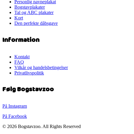
Personlig navneplakat
Bogstavplakater
Tal og ABC plakater
Kort
Den perfekte dåbsgave
Information
Kontakt
FAQ
Vilkår og handelsbetingelser
Privatlivspolitik
Følg Bogstavzoo
På Instagram
På Facebook
© 2026 Bogstavzoo. All Rights Reserved