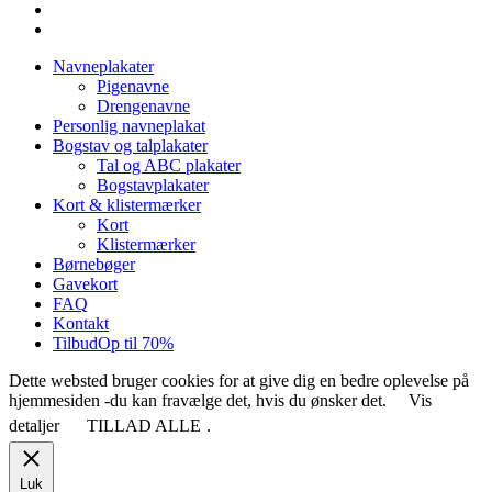
facebook
instagram
Close
Navneplakater
Menu
Pigenavne
Drengenavne
Personlig navneplakat
Bogstav og talplakater
Tal og ABC plakater
Bogstavplakater
Kort & klistermærker
Kort
Klistermærker
Børnebøger
Gavekort
FAQ
Kontakt
Tilbud
Op til 70%
Dette websted bruger cookies for at give dig en bedre oplevelse på
hjemmesiden -du kan fravælge det, hvis du ønsker det.
Vis
detaljer
TILLAD ALLE
.
Luk