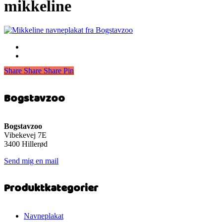
mikkeline
Share
Share
Share
Share
Pin
Bogstavzoo
Bogstavzoo
Vibekevej 7E
3400 Hillerød
Send mig en mail
Produktkategorier
Navneplakat