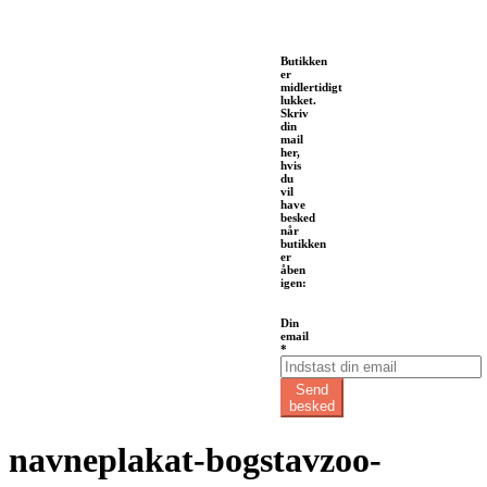
Butikken
er
midlertidigt
lukket.
Skriv
din
mail
her,
hvis
du
vil
have
besked
når
butikken
er
åben
igen:
email
Din
Din
email
*
Send
besked
navneplakat-bogstavzoo-