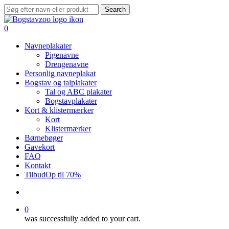
Skip
Search
to
Close
main
Search
search
0
content
Menu
Navneplakater
Pigenavne
Drengenavne
Personlig navneplakat
Bogstav og talplakater
Tal og ABC plakater
Bogstavplakater
Kort & klistermærker
Kort
Klistermærker
Børnebøger
Gavekort
FAQ
Kontakt
Tilbud
Op til 70%
search
0
was successfully added to your cart.