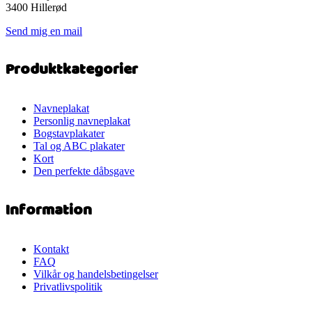
3400 Hillerød
Send mig en mail
Produktkategorier
Navneplakat
Personlig navneplakat
Bogstavplakater
Tal og ABC plakater
Kort
Den perfekte dåbsgave
Information
Kontakt
FAQ
Vilkår og handelsbetingelser
Privatlivspolitik