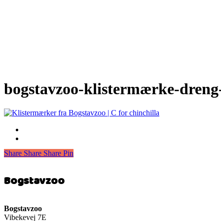
bogstavzoo-klistermærke-dreng-
Share
Share
Share
Share
Pin
Bogstavzoo
Bogstavzoo
Vibekevej 7E