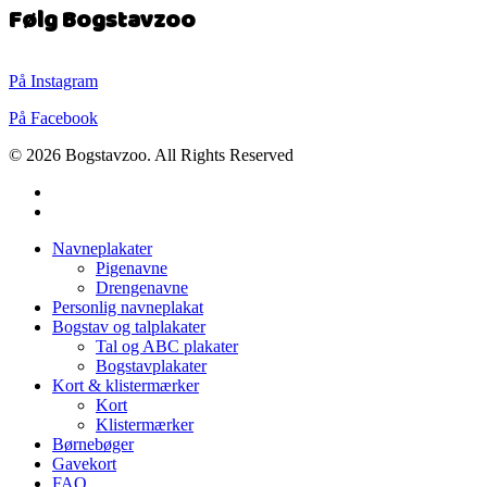
Følg Bogstavzoo
På Instagram
På Facebook
© 2026 Bogstavzoo. All Rights Reserved
facebook
instagram
Close
Navneplakater
Menu
Pigenavne
Drengenavne
Personlig navneplakat
Bogstav og talplakater
Tal og ABC plakater
Bogstavplakater
Kort & klistermærker
Kort
Klistermærker
Børnebøger
Gavekort
FAQ