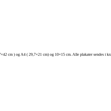
 29,7×42 cm ) og A4 ( 29,7×21 cm) og 10×15 cm. Alle plakater sendes i kra