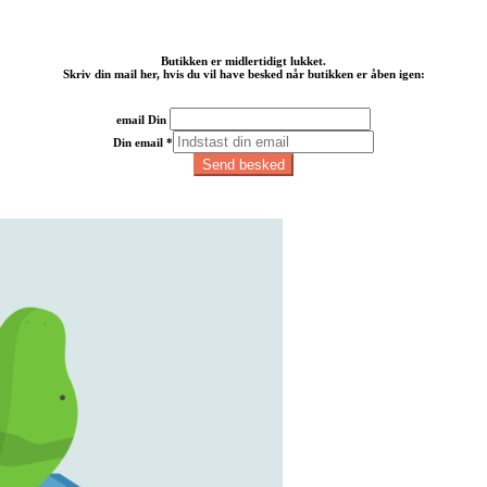
Butikken er midlertidigt lukket.
Skriv din mail her, hvis du vil have besked når butikken er åben igen:
email Din
Din email
*
Send besked