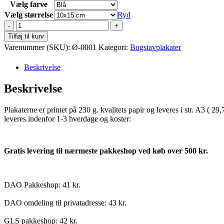
Vælg farve
Vælg størrelse
Ryd
Ø
for
Tilføj til kurv
øgle
Varenummer (SKU):
Ø-0001
Kategori:
Bogstavplakater
antal
Beskrivelse
Beskrivelse
Plakaterne er printet på 230 g. kvalitets papir og leveres i str. A3 (
leveres indenfor 1-3 hverdage og koster:
Gratis levering til nærmeste pakkeshop ved køb over 500 kr.
DAO Pakkeshop: 41 kr.
DAO omdeling til privatadresse: 43 kr.
GLS pakkeshop: 42 kr.