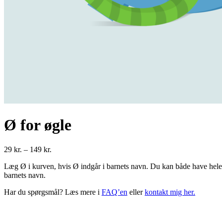
Ø for øgle
Prisinterval:
29
kr.
–
149
kr.
29 kr.
Læg Ø i kurven, hvis Ø indgår i barnets navn. Du kan både have hele 
til
barnets navn.
149 kr.
Har du spørgsmål? Læs mere i
FAQ’en
eller
kontakt mig her.