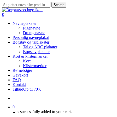
Skip
Search
to
Close
main
Search
search
0
content
Menu
Navneplakater
Pigenavne
Drengenavne
Personlig navneplakat
Bogstav og talplakater
Tal og ABC plakater
Bogstavplakater
Kort & klistermærker
Kort
Klistermærker
Børnebøger
Gavekort
FAQ
Kontakt
Tilbud
Op til 70%
search
0
was successfully added to your cart.