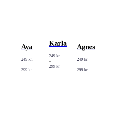
Karla
Aya
Agnes
249
kr.
249
kr.
249
kr.
–
–
–
Prisinterval:
299
kr.
Prisinterval:
Prisinterval:
299
kr.
299
kr.
249 kr.
249 kr.
249 kr.
til
til
til
299 kr.
299 kr.
299 kr.