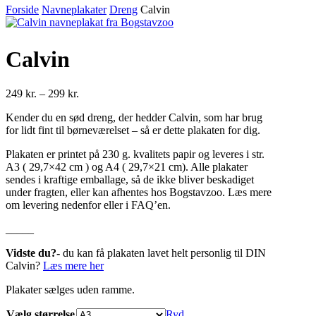
Forside
Navneplakater
Dreng
Calvin
Calvin
Prisinterval:
249
kr.
–
299
kr.
249 kr.
Kender du en sød dreng, der hedder Calvin, som har brug
til
for lidt fint til børneværelset – så er dette plakaten for dig.
299 kr.
Plakaten er printet på 230 g. kvalitets papir og leveres i str.
A3 ( 29,7×42 cm ) og A4 ( 29,7×21 cm). Alle plakater
sendes i kraftige emballage, så de ikke bliver beskadiget
under fragten, eller kan afhentes hos Bogstavzoo. Læs mere
om levering nedenfor eller i FAQ’en.
_____
Vidste du?-
du kan få plakaten lavet helt personlig til DIN
Calvin?
Læs mere her
Plakater sælges uden ramme.
Vælg størrelse
Ryd