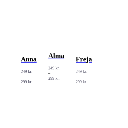
Alma
Anna
Freja
249
kr.
249
kr.
249
kr.
–
–
–
Prisinterval:
299
kr.
Prisinterval:
Prisinterval:
299
kr.
299
kr.
249 kr.
249 kr.
249 kr.
til
til
til
299 kr.
299 kr.
299 kr.