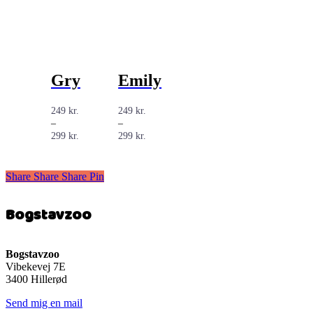
Gry
Emily
249
kr.
249
kr.
–
–
Prisinterval:
Prisinterval:
299
kr.
299
kr.
249 kr.
249 kr.
til
til
299 kr.
299 kr.
Share
Share
Share
Share
Pin
Bogstavzoo
Bogstavzoo
Vibekevej 7E
3400 Hillerød
Send mig en mail