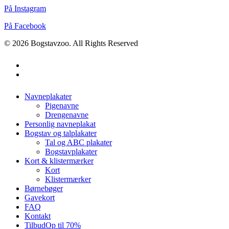
På Instagram
På Facebook
© 2026 Bogstavzoo. All Rights Reserved
facebook
instagram
Close
Navneplakater
Menu
Pigenavne
Drengenavne
Personlig navneplakat
Bogstav og talplakater
Tal og ABC plakater
Bogstavplakater
Kort & klistermærker
Kort
Klistermærker
Børnebøger
Gavekort
FAQ
Kontakt
Tilbud
Op til 70%