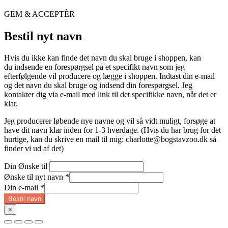
GEM & ACCEPTÈR
Bestil nyt navn
Hvis du ikke kan finde det navn du skal bruge i shoppen, kan
du indsende en forespørgsel på et specifikt navn som jeg
efterfølgende vil producere og lægge i shoppen. Indtast din e-mail
og det navn du skal bruge og indsend din forespørgsel. Jeg
kontakter dig via e-mail med link til det specifikke navn, når det er
klar.
Jeg producerer løbende nye navne og vil så vidt muligt, forsøge at
have dit navn klar inden for 1-3 hverdage. (Hvis du har brug for det
hurtige, kan du skrive en mail til mig:
charlotte@bogstavzoo.dk
så
finder vi ud af det)
Din Ønske til
Ønske til nyt navn
*
Din e-mail
*
Bestil navn
×