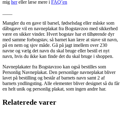
mig
her
eller læse mere i
FAQ’en
____
Mangler du en gave til barsel, fødselsdag eller måske som
dåbsgave vil en navneplakat fra Bogstavzoo med sikkerhed
være en sikker vinder. Hvert bogstav har et tilhørende dyr
med samme forbogstav, så barnet kan lære at stave sit navn,
på en nem og sjov måde. Gå på jagt imellem over 230
navne og vælg det navn du skal bruge eller bestil et nyt
navn, hvis du ikke kan finde det du skal bruge i shoppen.
Navneplakater fra Bogstavzoo kan også bestilles som
Personlig Navneplakat. Den personlige navneplakat bliver
lavet på bestilling og består af barnets navn samt 2 af
barnets yndlingsting. Alle elementer bliver designet så du får
en helt unik og personlig plakat, som ingen andre har.
Relaterede varer