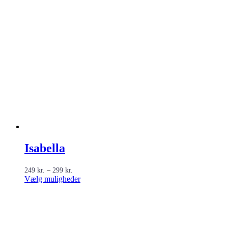
Isabella
Prisinterval:
249
kr.
–
299
kr.
249 kr.
Dette
Vælg muligheder
til
vare
299 kr.
har
flere
varianter.
Mulighederne