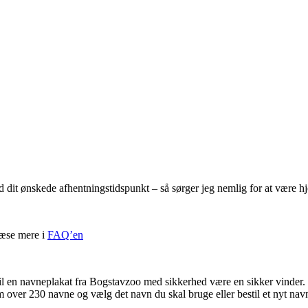
ed dit ønskede afhentningstidspunkt – så sørger jeg nemlig for at være 
læse mere i
FAQ’en
il en navneplakat fra Bogstavzoo med sikkerhed være en sikker vinder.
m over 230 navne og vælg det navn du skal bruge eller bestil et nyt navn