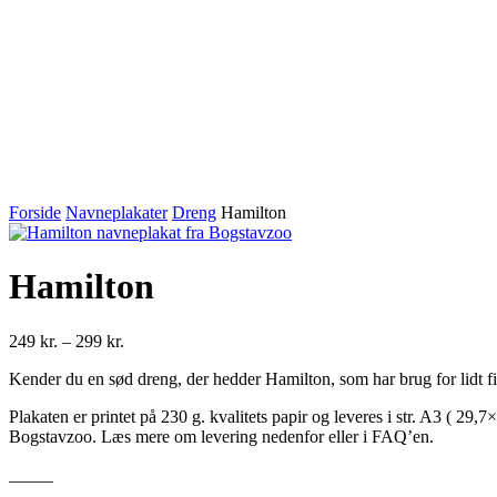
Forside
Navneplakater
Dreng
Hamilton
Hamilton
Prisinterval:
249
kr.
–
299
kr.
249 kr.
Kender du en sød dreng, der hedder Hamilton, som har brug for lidt fint
til
299 kr.
Plakaten er printet på 230 g. kvalitets papir og leveres i str. A3 ( 29
Bogstavzoo. Læs mere om levering nedenfor eller i FAQ’en.
_____