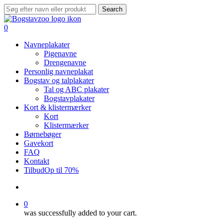
Skip
Search
to
Close
main
Search
search
0
content
Menu
Navneplakater
Pigenavne
Drengenavne
Personlig navneplakat
Bogstav og talplakater
Tal og ABC plakater
Bogstavplakater
Kort & klistermærker
Kort
Klistermærker
Børnebøger
Gavekort
FAQ
Kontakt
Tilbud
Op til 70%
search
0
was successfully added to your cart.