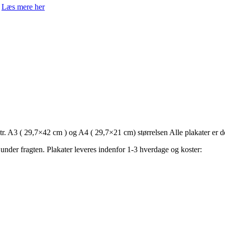
?
Læs mere her
 str. A3 ( 29,7×42 cm ) og A4 ( 29,7×21 cm) størrelsen Alle plakater er 
 under fragten. Plakater leveres indenfor 1-3 hverdage og koster: