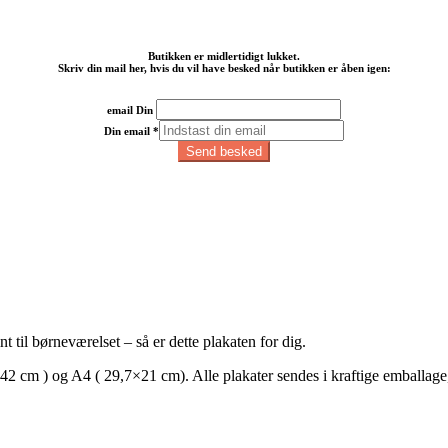
Butikken er midlertidigt lukket.
Skriv din mail her, hvis du vil have besked når butikken er åben igen:
email Din
Din email
*
Send besked
 til børneværelset – så er dette plakaten for dig.
,7×42 cm ) og A4 ( 29,7×21 cm). Alle plakater sendes i kraftige emballage