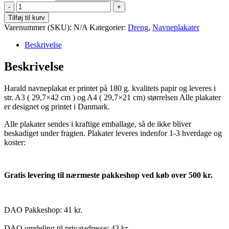
Harald
antal
Tilføj til kurv
Varenummer (SKU):
N/A
Kategorier:
Dreng
,
Navneplakater
Beskrivelse
Beskrivelse
Harald navneplakat er printet på 180 g. kvalitets papir og leveres i
str. A3 ( 29,7×42 cm ) og A4 ( 29,7×21 cm) størrelsen Alle plakater
er designet og printet i Danmark.
Alle plakater sendes i kraftige emballage, så de ikke bliver
beskadiget under fragten. Plakater leveres indenfor 1-3 hverdage og
koster:
Gratis levering til nærmeste pakkeshop ved køb over 500 kr.
DAO Pakkeshop: 41 kr.
DAO omdeling til privatadresse: 43 kr.