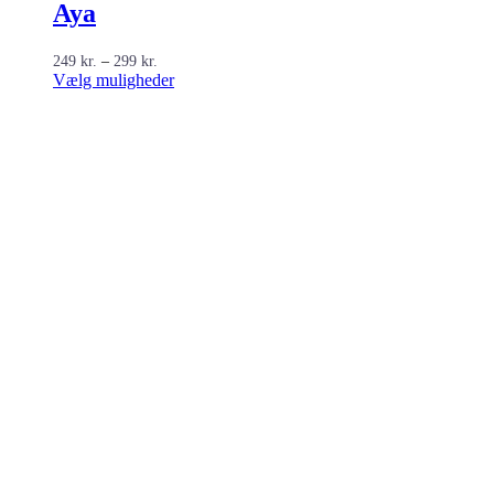
Aya
Prisinterval:
249
kr.
–
299
kr.
249 kr.
Dette
Vælg muligheder
til
vare
299 kr.
har
flere
varianter.
Mulighederne
kan
vælges
på
varesiden