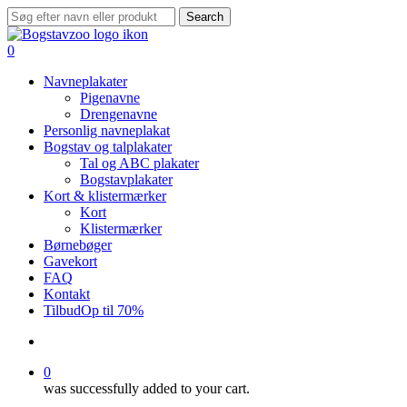
Skip
Search
to
Close
main
Search
search
0
content
Menu
Navneplakater
Pigenavne
Drengenavne
Personlig navneplakat
Bogstav og talplakater
Tal og ABC plakater
Bogstavplakater
Kort & klistermærker
Kort
Klistermærker
Børnebøger
Gavekort
FAQ
Kontakt
Tilbud
Op til 70%
search
0
was successfully added to your cart.