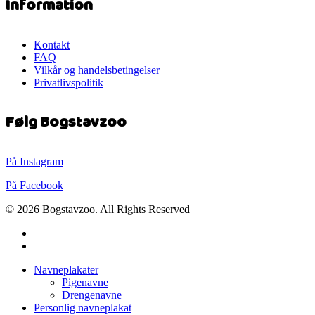
Information
Kontakt
FAQ
Vilkår og handelsbetingelser
Privatlivspolitik
Følg Bogstavzoo
På Instagram
På Facebook
© 2026 Bogstavzoo. All Rights Reserved
facebook
instagram
Close
Navneplakater
Menu
Pigenavne
Drengenavne
Personlig navneplakat