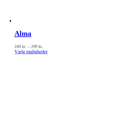
Alma
Prisinterval:
249
kr.
–
299
kr.
249 kr.
Dette
Vælg muligheder
til
vare
299 kr.
har
flere
varianter.
Mulighederne
kan
vælges
på
varesiden