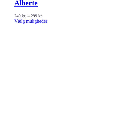
Alberte
Prisinterval:
249
kr.
–
299
kr.
249 kr.
Dette
Vælg muligheder
til
vare
299 kr.
har
flere
varianter.
Mulighederne
kan
vælges
på
varesiden