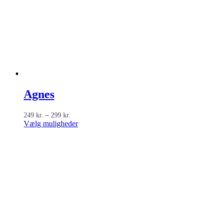
Agnes
Prisinterval:
249
kr.
–
299
kr.
249 kr.
Dette
Vælg muligheder
til
vare
299 kr.
har
flere
varianter.
Mulighederne
kan
vælges
på
varesiden