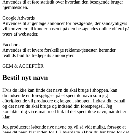
Anvendes til at føre statistik over hvordan den besøgende bruger
hjemmesiden.
Google Adwords
Anvendes til at gentage annoncer for besøgende, der sandsynligvis
vil konvertere til kunder baseret på den besøgendes onlineadfærd på
tværs af websteder.
Facebook
Anvendes til at levere forskellige reklame-tjenester, herunder
realtids-bud fra tredjeparts-annoncører.
GEM & ACCEPTÈR
Bestil nyt navn
Hvis du ikke kan finde det navn du skal bruge i shoppen, kan
du indsende en forespørgsel på et specifikt navn som jeg
efterfølgende vil producere og lægge i shoppen. Indtast din e-mail
og det navn du skal bruge og indsend din forespørgsel. Jeg
kontakter dig via e-mail med link til det specifikke navn, når det er
klar.
Jeg producerer løbende nye navne og vil så vidt muligt, forsøge at
have dit navn klar inden for 1-3 hverdage. (Hvis du har brug for det