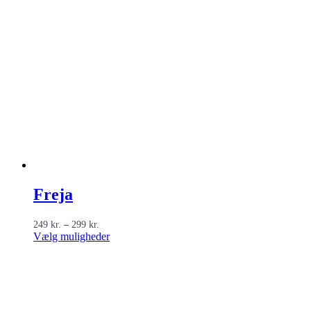
Freja
Prisinterval:
249
kr.
–
299
kr.
249 kr.
Dette
Vælg muligheder
til
vare
299 kr.
har
flere
varianter.
Mulighederne
kan