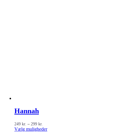
Hannah
Prisinterval:
249
kr.
–
299
kr.
249 kr.
Dette
Vælg muligheder
til