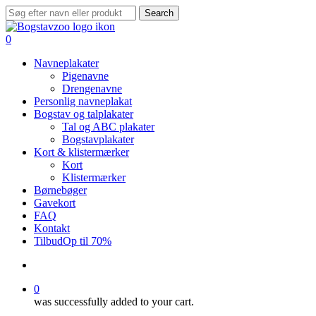
Skip
Search
to
Close
main
Search
search
0
content
Menu
Navneplakater
Pigenavne
Drengenavne
Personlig navneplakat
Bogstav og talplakater
Tal og ABC plakater
Bogstavplakater
Kort & klistermærker
Kort
Klistermærker
Børnebøger
Gavekort
FAQ
Kontakt
Tilbud
Op til 70%
search
0
was successfully added to your cart.