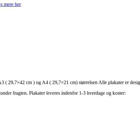
s mere her
r. A3 ( 29,7×42 cm ) og A4 ( 29,7×21 cm) størrelsen Alle plakater er desi
 under fragten. Plakater leveres indenfor 1-3 hverdage og koster: