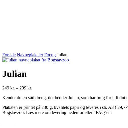
Forside
Navneplakater
Dreng
Julian
Julian
Prisinterval:
249
kr.
–
299
kr.
249 kr.
Kender du en sød dreng, der hedder Julian, som har brug for lidt fint ti
til
299 kr.
Plakaten er printet på 230 g. kvalitets papir og leveres i str. A3 ( 29
Bogstavzoo. Læs mere om levering nedenfor eller i FAQ’en.
_____