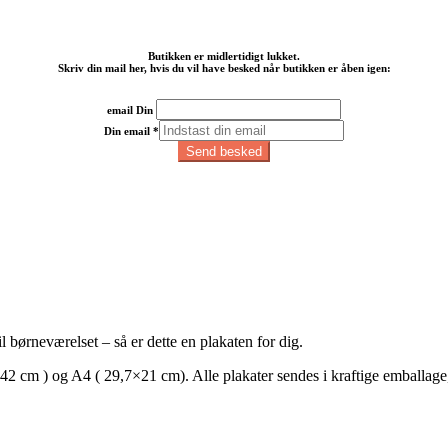
Butikken er midlertidigt lukket.
Skriv din mail her, hvis du vil have besked når butikken er åben igen:
email Din
Din email
*
Send besked
l børneværelset – så er dette en plakaten for dig.
,7×42 cm ) og A4 ( 29,7×21 cm). Alle plakater sendes i kraftige emballage