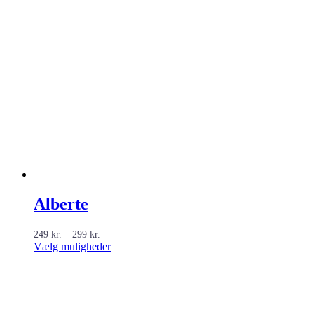
Alberte
Prisinterval:
249
kr.
–
299
kr.
249 kr.
Dette
Vælg muligheder
til
vare
299 kr.
har
flere
varianter.
Mulighederne