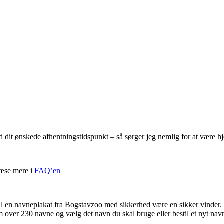
ed dit ønskede afhentningstidspunkt – så sørger jeg nemlig for at være 
læse mere i
FAQ’en
il en navneplakat fra Bogstavzoo med sikkerhed være en sikker vinder.
m over 230 navne og vælg det navn du skal bruge eller bestil et nyt navn