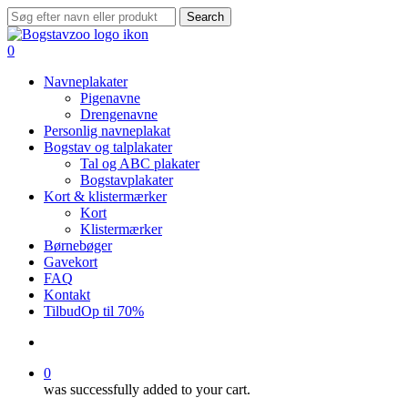
Skip
Search
to
Close
main
Search
search
0
content
Menu
Navneplakater
Pigenavne
Drengenavne
Personlig navneplakat
Bogstav og talplakater
Tal og ABC plakater
Bogstavplakater
Kort & klistermærker
Kort
Klistermærker
Børnebøger
Gavekort
FAQ
Kontakt
Tilbud
Op til 70%
search
0
was successfully added to your cart.