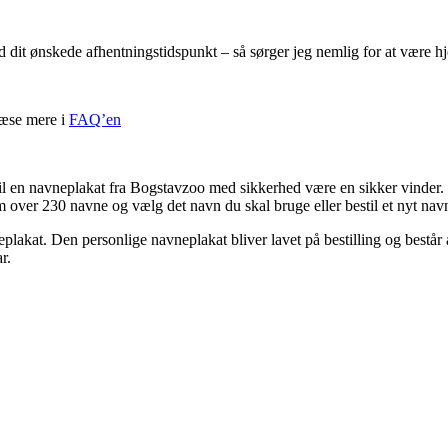
ed dit ønskede afhentningstidspunkt – så sørger jeg nemlig for at være 
læse mere i
FAQ’en
il en navneplakat fra Bogstavzoo med sikkerhed være en sikker vinder.
m over 230 navne og vælg det navn du skal bruge eller bestil et nyt navn
akat. Den personlige navneplakat bliver lavet på bestilling og består a
r.