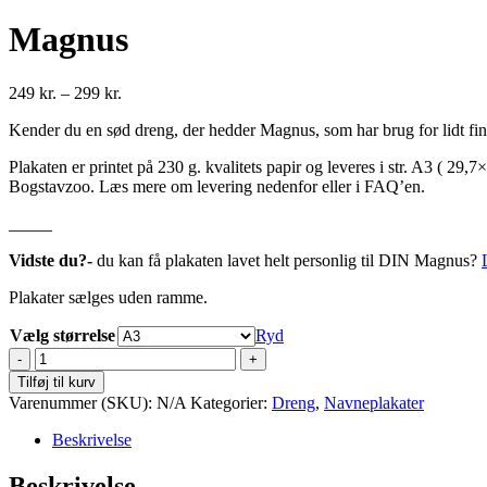
Magnus
Prisinterval:
249
kr.
–
299
kr.
249 kr.
Kender du en sød dreng, der hedder Magnus, som har brug for lidt fint 
til
299 kr.
Plakaten er printet på 230 g. kvalitets papir og leveres i str. A3 ( 29
Bogstavzoo. Læs mere om levering nedenfor eller i FAQ’en.
_____
Vidste du?-
du kan få plakaten lavet helt personlig til DIN Magnus?
Plakater sælges uden ramme.
Vælg størrelse
Ryd
Magnus
antal
Tilføj til kurv
Varenummer (SKU):
N/A
Kategorier:
Dreng
,
Navneplakater
Beskrivelse
Beskrivelse