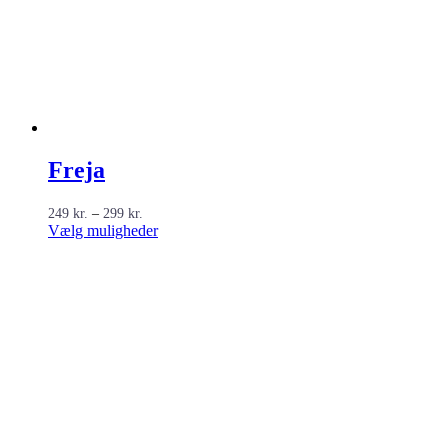
Freja
Prisinterval:
249
kr.
–
299
kr.
249 kr.
Dette
Vælg muligheder
til
vare
299 kr.
har
flere
varianter.
Mulighederne
kan
vælges
på
varesiden