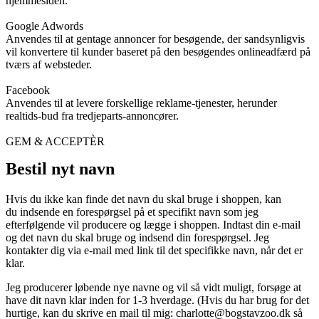
hjemmesiden.
Google Adwords
Anvendes til at gentage annoncer for besøgende, der sandsynligvis
vil konvertere til kunder baseret på den besøgendes onlineadfærd på
tværs af websteder.
Facebook
Anvendes til at levere forskellige reklame-tjenester, herunder
realtids-bud fra tredjeparts-annoncører.
GEM & ACCEPTÈR
Bestil nyt navn
Hvis du ikke kan finde det navn du skal bruge i shoppen, kan
du indsende en forespørgsel på et specifikt navn som jeg
efterfølgende vil producere og lægge i shoppen. Indtast din e-mail
og det navn du skal bruge og indsend din forespørgsel. Jeg
kontakter dig via e-mail med link til det specifikke navn, når det er
klar.
Jeg producerer løbende nye navne og vil så vidt muligt, forsøge at
have dit navn klar inden for 1-3 hverdage. (Hvis du har brug for det
hurtige, kan du skrive en mail til mig:
charlotte@bogstavzoo.dk
så