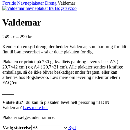
Forside
Navneplakater
Dreng
Valdemar
Valdemar
Prisinterval:
249
kr.
–
299
kr.
249 kr.
Kender du en sød dreng, der hedder Valdemar, som har brug for lidt
til
fint til børneværelset – så er dette plakaten for dig.
299 kr.
Plakaten er printet på 230 g. kvalitets papir og leveres i str. A3 (
29,7×42 cm ) og A4 ( 29,7×21 cm). Alle plakater sendes i kraftige
emballage, så de ikke bliver beskadiget under fragten, eller kan
afhentes hos Bogstavzoo. Læs mere om levering nedenfor eller i
FAQ’en.
_____
Vidste du?-
du kan få plakaten lavet helt personlig til DIN
Valdemar?
Læs mere her
Plakater sælges uden ramme.
Vælg størrelse
Ryd