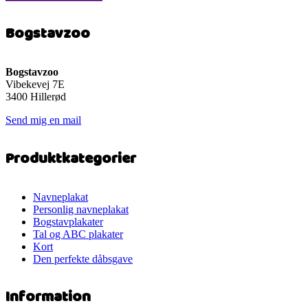
flere
varianter.
Bogstavzoo
Mulighederne
kan
vælges
på
Bogstavzoo
varesiden
Vibekevej 7E
3400 Hillerød
Send mig en mail
Produktkategorier
Navneplakat
Personlig navneplakat
Bogstavplakater
Tal og ABC plakater
Kort
Den perfekte dåbsgave
Information