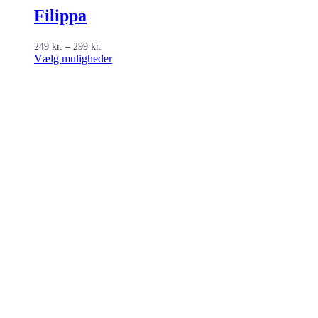
Filippa
Prisinterval:
249
kr.
–
299
kr.
249 kr.
Dette
Vælg muligheder
til
vare
299 kr.
har
flere
varianter.
Mulighederne
kan
vælges
på
varesiden