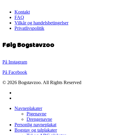
Kontakt
FAQ
Vilkår og handelsbetingelser
Privatlivspolitik
Følg Bogstavzoo
På Instagram
På Facebook
© 2026 Bogstavzoo. All Rights Reserved
facebook
instagram
Close
Navneplakater
Menu
Pigenavne
Drengenavne
Personlig navneplakat
Bogstav og talplakater