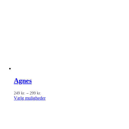
Agnes
Prisinterval:
249
kr.
–
299
kr.
249 kr.
Dette
Vælg muligheder
til
vare
299 kr.
har
flere
varianter.
Mulighederne
kan