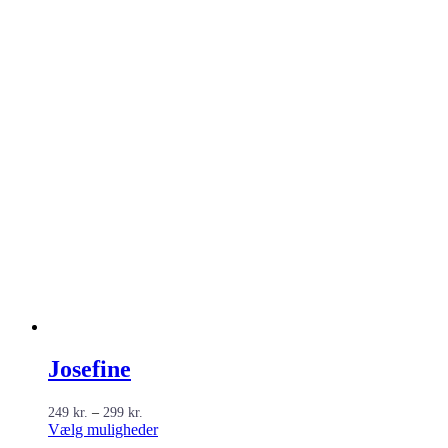
Josefine
Prisinterval:
249
kr.
–
299
kr.
249 kr.
Dette
Vælg muligheder
til
vare