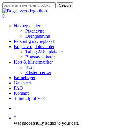
Skip
Search
to
Close
main
Search
search
0
content
Menu
Navneplakater
Pigenavne
Drengenavne
Personlig navneplakat
Bogstav og talplakater
Tal og ABC plakater
Bogstavplakater
Kort & klistermærker
Kort
Klistermærker
Børnebøger
Gavekort
FAQ
Kontakt
Tilbud
Op til 70%
search
0
was successfully added to your cart.