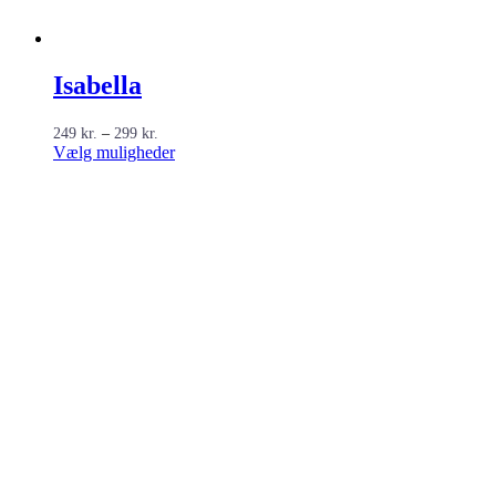
Isabella
Prisinterval:
249
kr.
–
299
kr.
249 kr.
Dette
Vælg muligheder
til
vare
299 kr.
har
flere
varianter.
Mulighederne
kan
vælges
på
varesiden