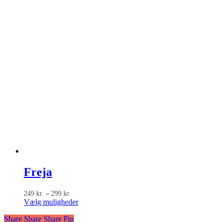
Freja
Prisinterval:
249
kr.
–
299
kr.
249 kr.
Dette
Vælg muligheder
til
vare
299 kr.
Share
Share
Share
Share
Pin
har