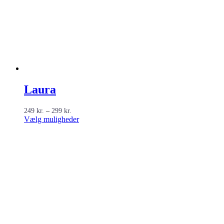
Laura
Prisinterval:
249
kr.
–
299
kr.
249 kr.
Dette
Vælg muligheder
til
vare
299 kr.
har
flere
varianter.
Mulighederne
kan
vælges
på
varesiden