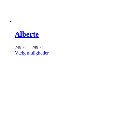
Alberte
Prisinterval:
249
kr.
–
299
kr.
249 kr.
Dette
Vælg muligheder
til
vare
299 kr.
har
flere
varianter.
Mulighederne
kan
vælges
på
varesiden