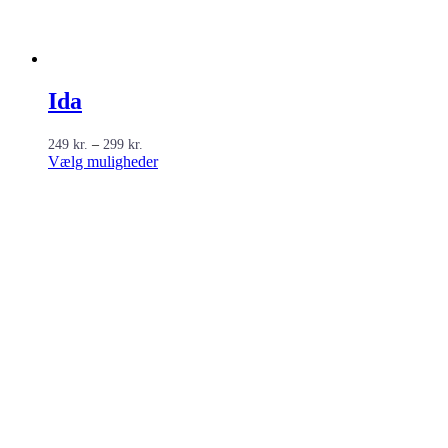
Ida
Prisinterval:
249
kr.
–
299
kr.
249 kr.
Dette
Vælg muligheder
til
vare
299 kr.
har
flere
varianter.
Mulighederne
kan
vælges
på
varesiden