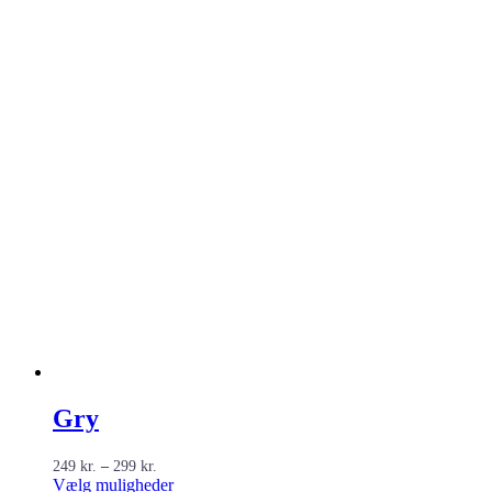
Gry
Prisinterval:
249
kr.
–
299
kr.
249 kr.
Dette
Vælg muligheder