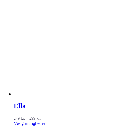
Ella
Prisinterval:
249
kr.
–
299
kr.
249 kr.
Dette
Vælg muligheder
til