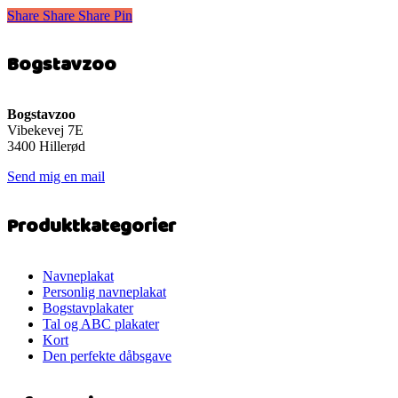
vare
299 kr.
Share
Share
Share
Share
Pin
har
flere
varianter.
Bogstavzoo
Mulighederne
kan
vælges
på
Bogstavzoo
varesiden
Vibekevej 7E
3400 Hillerød
Send mig en mail
Produktkategorier
Navneplakat
Personlig navneplakat
Bogstavplakater
Tal og ABC plakater
Kort
Den perfekte dåbsgave