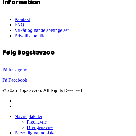
Information
Kontakt
FAQ
Vilkår og handelsbetingelser
Privatlivspolitik
Følg Bogstavzoo
På Instagram
På Facebook
© 2026 Bogstavzoo. All Rights Reserved
facebook
instagram
Close
Navneplakater
Menu
Pigenavne
Drengenavne
Personlig navneplakat