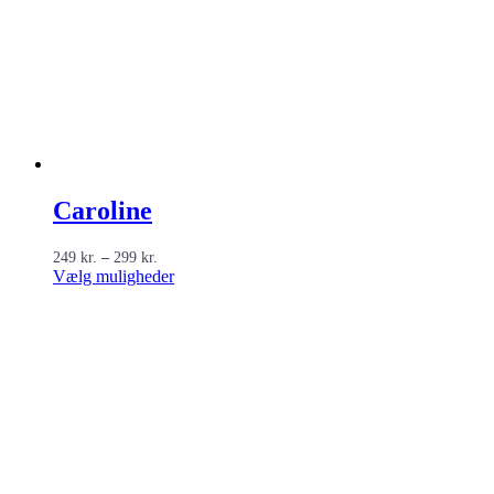
Caroline
Prisinterval:
249
kr.
–
299
kr.
249 kr.
Dette
Vælg muligheder
til
vare
299 kr.
har
flere
varianter.
Mulighederne
kan
vælges
på
varesiden