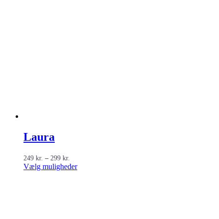
Laura
Prisinterval:
249
kr.
–
299
kr.
249 kr.
Dette
Vælg muligheder
til
vare
299 kr.
har
flere
varianter.
Mulighederne
kan