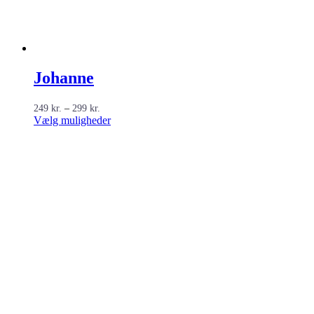
Johanne
Prisinterval:
249
kr.
–
299
kr.
249 kr.
Dette
Vælg muligheder
til
vare
299 kr.
har
flere
varianter.
Mulighederne
kan
vælges
på
varesiden