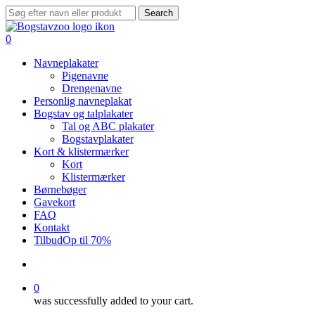
Skip
Search
to
Close
main
Search
search
0
content
Menu
Navneplakater
Pigenavne
Drengenavne
Personlig navneplakat
Bogstav og talplakater
Tal og ABC plakater
Bogstavplakater
Kort & klistermærker
Kort
Klistermærker
Børnebøger
Gavekort
FAQ
Kontakt
Tilbud
Op til 70%
search
0
was successfully added to your cart.