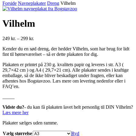
Forside
Navneplakater
Dreng
Vilhelm
Vilhelm
Prisinterval:
249
kr.
–
299
kr.
249 kr.
Kender du en sød dreng, der hedder Vilhelm, som har brug for lidt
til
fint til børneværelset – så er dette plakaten for dig.
299 kr.
Plakaten er printet på 230 g. kvalitets papir og leveres i str. A3 (
29,7×42 cm ) og A4 ( 29,7×21 cm). Alle plakater sendes i kraftige
emballage, så de ikke bliver beskadiget under fragten, eller kan
afhentes hos Bogstavzoo. Læs mere om levering nedenfor eller i
FAQ’en.
_____
Vidste du?-
du kan få plakaten lavet helt personlig til DIN Vilhelm?
Læs mere her
Plakater sælges uden ramme.
Vælg størrelse
Ryd