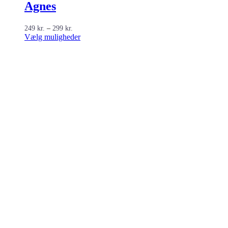
Agnes
Prisinterval:
249
kr.
–
299
kr.
249 kr.
Dette
Vælg muligheder
til
vare
299 kr.
har
flere
varianter.
Mulighederne
kan
vælges
på
varesiden