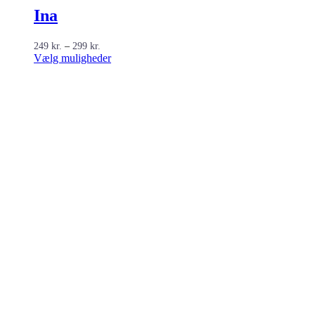
Ina
Prisinterval:
249
kr.
–
299
kr.
249 kr.
Dette
Vælg muligheder
til
vare
299 kr.
har
flere
varianter.
Mulighederne
kan
vælges
på
varesiden