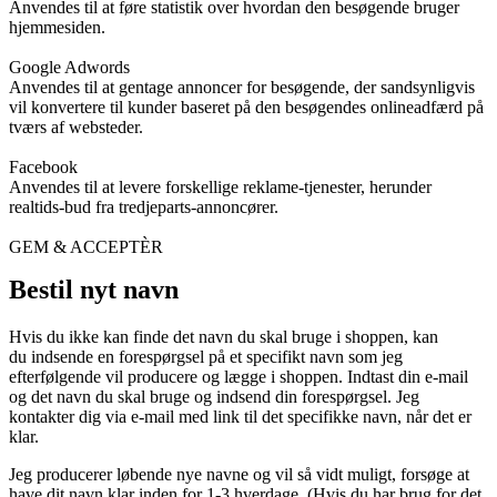
Anvendes til at føre statistik over hvordan den besøgende bruger
hjemmesiden.
Google Adwords
Anvendes til at gentage annoncer for besøgende, der sandsynligvis
vil konvertere til kunder baseret på den besøgendes onlineadfærd på
tværs af websteder.
Facebook
Anvendes til at levere forskellige reklame-tjenester, herunder
realtids-bud fra tredjeparts-annoncører.
GEM & ACCEPTÈR
Bestil nyt navn
Hvis du ikke kan finde det navn du skal bruge i shoppen, kan
du indsende en forespørgsel på et specifikt navn som jeg
efterfølgende vil producere og lægge i shoppen. Indtast din e-mail
og det navn du skal bruge og indsend din forespørgsel. Jeg
kontakter dig via e-mail med link til det specifikke navn, når det er
klar.
Jeg producerer løbende nye navne og vil så vidt muligt, forsøge at
have dit navn klar inden for 1-3 hverdage. (Hvis du har brug for det