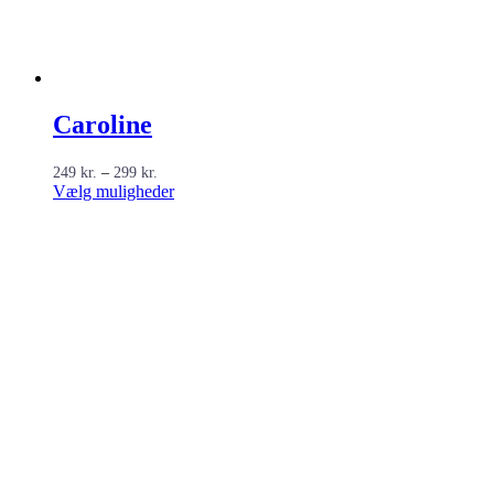
Caroline
Prisinterval:
249
kr.
–
299
kr.
249 kr.
Dette
Vælg muligheder
til
vare
299 kr.
har
flere
varianter.
Mulighederne
kan
vælges
på
varesiden