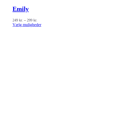
Emily
Prisinterval:
249
kr.
–
299
kr.
249 kr.
Dette
Vælg muligheder
til
vare
299 kr.
har
flere
varianter.
Mulighederne
kan
vælges
på
varesiden