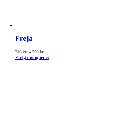
Freja
Prisinterval:
249
kr.
–
299
kr.
249 kr.
Dette
Vælg muligheder
til
vare
299 kr.
har
flere
varianter.
Mulighederne
kan
vælges
på
varesiden