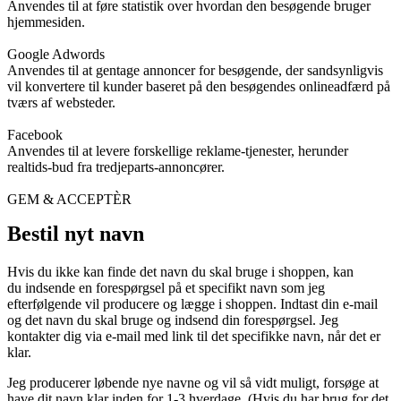
Anvendes til at føre statistik over hvordan den besøgende bruger
hjemmesiden.
Google Adwords
Anvendes til at gentage annoncer for besøgende, der sandsynligvis
vil konvertere til kunder baseret på den besøgendes onlineadfærd på
tværs af websteder.
Facebook
Anvendes til at levere forskellige reklame-tjenester, herunder
realtids-bud fra tredjeparts-annoncører.
GEM & ACCEPTÈR
Bestil nyt navn
Hvis du ikke kan finde det navn du skal bruge i shoppen, kan
du indsende en forespørgsel på et specifikt navn som jeg
efterfølgende vil producere og lægge i shoppen. Indtast din e-mail
og det navn du skal bruge og indsend din forespørgsel. Jeg
kontakter dig via e-mail med link til det specifikke navn, når det er
klar.
Jeg producerer løbende nye navne og vil så vidt muligt, forsøge at
have dit navn klar inden for 1-3 hverdage. (Hvis du har brug for det