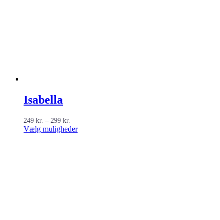
Isabella
Prisinterval:
249
kr.
–
299
kr.
249 kr.
Dette
Vælg muligheder
til
vare
299 kr.
har
flere
varianter.
Mulighederne
kan
vælges
på
varesiden