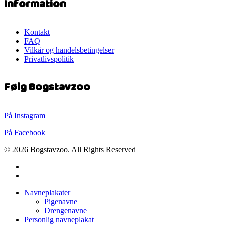
Information
Kontakt
FAQ
Vilkår og handelsbetingelser
Privatlivspolitik
Følg Bogstavzoo
På Instagram
På Facebook
© 2026 Bogstavzoo. All Rights Reserved
facebook
instagram
Close
Navneplakater
Menu
Pigenavne
Drengenavne
Personlig navneplakat