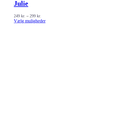
Julie
Prisinterval:
249
kr.
–
299
kr.
249 kr.
Dette
Vælg muligheder
til
vare
299 kr.
har
flere
varianter.
Mulighederne
kan
vælges
på
varesiden