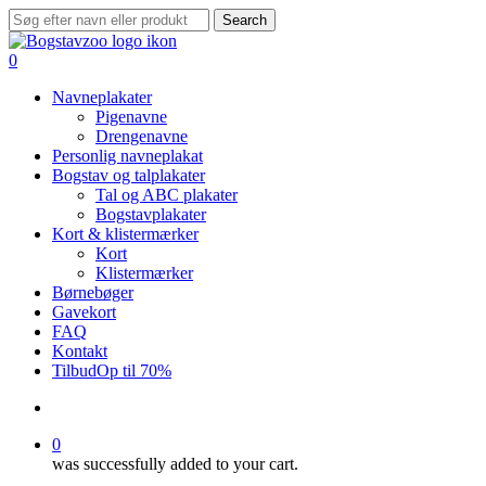
Skip
Search
to
Close
main
Search
search
0
content
Menu
Navneplakater
Pigenavne
Drengenavne
Personlig navneplakat
Bogstav og talplakater
Tal og ABC plakater
Bogstavplakater
Kort & klistermærker
Kort
Klistermærker
Børnebøger
Gavekort
FAQ
Kontakt
Tilbud
Op til 70%
search
0
was successfully added to your cart.