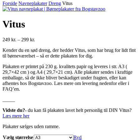
Forside
Navneplakater
Dreng
Vitus
Vitus
Prisinterval:
249
kr.
–
299
kr.
249 kr.
Kender du en sød dreng, der hedder Vitus, som har brug for lidt fint
til
til børneværelset – så er dette plakaten for dig.
299 kr.
Plakaten er printet på 230 g. kvalitets papir og leveres i str. A3 (
29,7×42 cm ) og A4 ( 29,7×21 cm). Alle plakater sendes i kraftige
emballage, så de ikke bliver beskadiget under fragten, eller kan
afhentes hos Bogstavzoo. Læs mere om levering nedenfor eller i
FAQ’en.
_____
Vidste du?-
du kan få plakaten lavet helt personlig til DIN Vitus?
Læs mere her
Plakater sælges uden ramme.
Vælg størrelse
Ryd