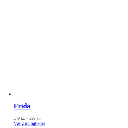
Frida
Prisinterval:
249
kr.
–
299
kr.
249 kr.
Dette
Vælg muligheder
til