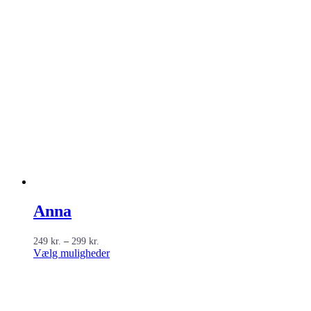
Anna
Prisinterval:
249
kr.
–
299
kr.
249 kr.
Dette
Vælg muligheder
til
vare
299 kr.
har
flere
varianter.