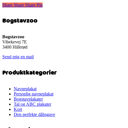
vare
299 kr.
Share
Share
Share
Share
Pin
har
flere
varianter.
Bogstavzoo
Mulighederne
kan
vælges
på
Bogstavzoo
varesiden
Vibekevej 7E
3400 Hillerød
Send mig en mail
Produktkategorier
Navneplakat
Personlig navneplakat
Bogstavplakater
Tal og ABC plakater
Kort
Den perfekte dåbsgave