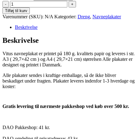
Vitus
antal
Tilføj til kurv
Varenummer (SKU):
N/A
Kategorier:
Dreng
,
Navneplakater
Beskrivelse
Beskrivelse
Vitus navneplakat er printet på 180 g. kvalitets papir og leveres i str.
A3 ( 29,7×42 cm ) og A4 ( 29,7×21 cm) størrelsen Alle plakater er
designet og printet i Danmark.
Alle plakater sendes i kraftige emballage, så de ikke bliver
beskadiget under fragten. Plakater leveres indenfor 1-3 hverdage og
koster:
Gratis levering til nærmeste pakkeshop ved køb over 500 kr.
DAO Pakkeshop: 41 kr.
DAO omdeling til privatadresse: 43 kr.