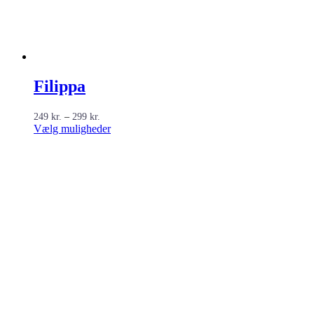
Filippa
Prisinterval:
249
kr.
–
299
kr.
249 kr.
Dette
Vælg muligheder
til
vare
299 kr.
har
flere
varianter.
Mulighederne
kan
vælges
på
varesiden