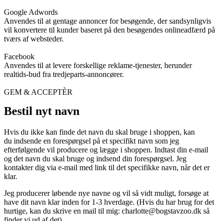
Google Adwords
Anvendes til at gentage annoncer for besøgende, der sandsynligvis
vil konvertere til kunder baseret på den besøgendes onlineadfærd på
tværs af websteder.
Facebook
Anvendes til at levere forskellige reklame-tjenester, herunder
realtids-bud fra tredjeparts-annoncører.
GEM & ACCEPTÈR
Bestil nyt navn
Hvis du ikke kan finde det navn du skal bruge i shoppen, kan
du indsende en forespørgsel på et specifikt navn som jeg
efterfølgende vil producere og lægge i shoppen. Indtast din e-mail
og det navn du skal bruge og indsend din forespørgsel. Jeg
kontakter dig via e-mail med link til det specifikke navn, når det er
klar.
Jeg producerer løbende nye navne og vil så vidt muligt, forsøge at
have dit navn klar inden for 1-3 hverdage. (Hvis du har brug for det
hurtige, kan du skrive en mail til mig:
charlotte@bogstavzoo.dk
så
finder vi ud af det)