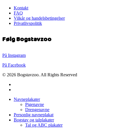
Kontakt
FAQ
Vilkår og handelsbetingelser
Privatlivspolitik
Følg Bogstavzoo
På Instagram
På Facebook
© 2026 Bogstavzoo. All Rights Reserved
facebook
instagram
Close
Navneplakater
Menu
Pigenavne
Drengenavne
Personlig navneplakat
Bogstav og talplakater
Tal og ABC plakater