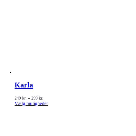
Karla
Prisinterval:
249
kr.
–
299
kr.
249 kr.
Dette
Vælg muligheder
til
vare
299 kr.
har
flere
varianter.
Mulighederne
kan