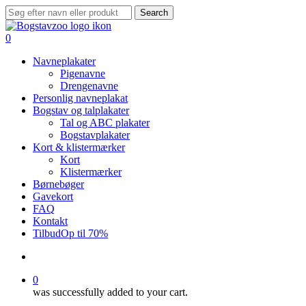
Skip
Search
to
Close
main
Search
search
0
content
Menu
Navneplakater
Pigenavne
Drengenavne
Personlig navneplakat
Bogstav og talplakater
Tal og ABC plakater
Bogstavplakater
Kort & klistermærker
Kort
Klistermærker
Børnebøger
Gavekort
FAQ
Kontakt
Tilbud
Op til 70%
search
0
was successfully added to your cart.