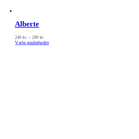
Alberte
Prisinterval:
249
kr.
–
299
kr.
249 kr.
Dette
Vælg muligheder
til
vare
299 kr.
har
flere
varianter.
Mulighederne
kan
vælges
på
varesiden