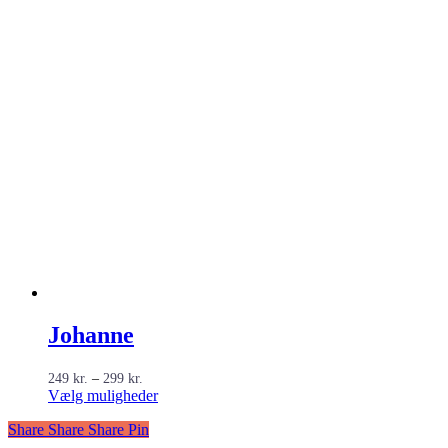
Johanne
Prisinterval:
249
kr.
–
299
kr.
249 kr.
Dette
Vælg muligheder
til
vare
299 kr.
Share
Share
Share
Share
Pin
har