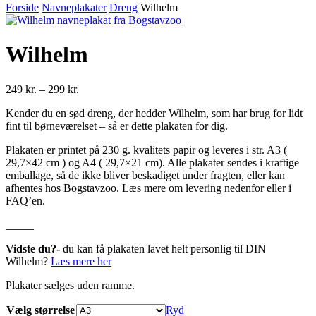
Forside
Navneplakater
Dreng
Wilhelm
Wilhelm
Prisinterval:
249
kr.
–
299
kr.
249 kr.
Kender du en sød dreng, der hedder Wilhelm, som har brug for lidt
til
fint til børneværelset – så er dette plakaten for dig.
299 kr.
Plakaten er printet på 230 g. kvalitets papir og leveres i str. A3 (
29,7×42 cm ) og A4 ( 29,7×21 cm). Alle plakater sendes i kraftige
emballage, så de ikke bliver beskadiget under fragten, eller kan
afhentes hos Bogstavzoo. Læs mere om levering nedenfor eller i
FAQ’en.
_____
Vidste du?-
du kan få plakaten lavet helt personlig til DIN
Wilhelm?
Læs mere her
Plakater sælges uden ramme.
Vælg størrelse
Ryd