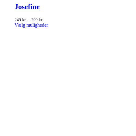
Josefine
Prisinterval:
249
kr.
–
299
kr.
249 kr.
Dette
Vælg muligheder
til
vare
299 kr.
har
flere
varianter.
Mulighederne
kan
vælges
på
varesiden