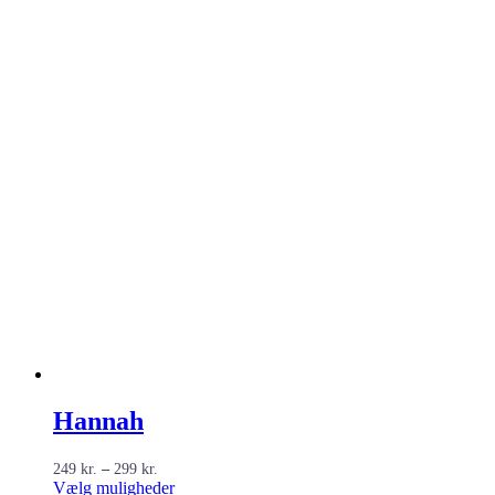
Hannah
Prisinterval:
249
kr.
–
299
kr.
249 kr.
Dette
Vælg muligheder