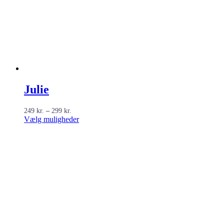
Julie
Prisinterval:
249
kr.
–
299
kr.
249 kr.
Dette
Vælg muligheder
til
vare
299 kr.
har
flere
varianter.
Mulighederne
kan
vælges
på
varesiden