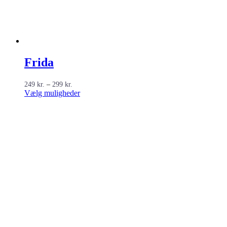
Frida
Prisinterval:
249
kr.
–
299
kr.
249 kr.
Dette
Vælg muligheder
til
vare
299 kr.
har
flere
varianter.
Mulighederne
kan
vælges
på
varesiden