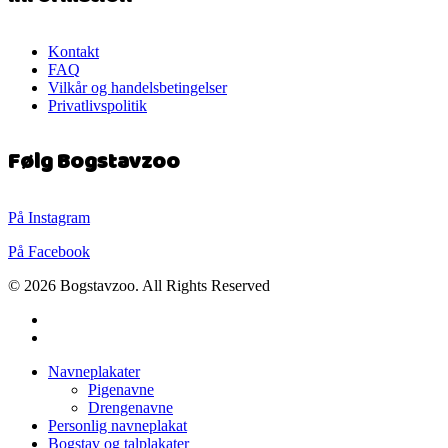
Kontakt
FAQ
Vilkår og handelsbetingelser
Privatlivspolitik
Følg Bogstavzoo
På Instagram
På Facebook
© 2026 Bogstavzoo. All Rights Reserved
facebook
instagram
Close
Navneplakater
Menu
Pigenavne
Drengenavne
Personlig navneplakat
Bogstav og talplakater