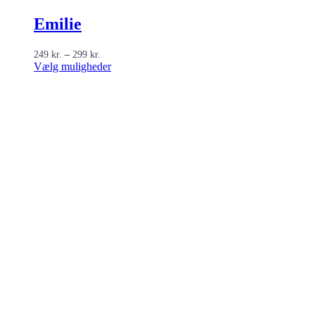
Emilie
Prisinterval:
249
kr.
–
299
kr.
249 kr.
Dette
Vælg muligheder
til
vare
299 kr.
har
flere
varianter.
Mulighederne
kan
vælges
på
varesiden