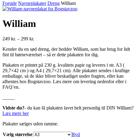
Forside
Navneplakater
Dreng
William
William
Prisinterval:
249
kr.
–
299
kr.
249 kr.
Kender du en sød dreng, der hedder William, som har brug for lidt
til
fint til børneværelset – så er dette plakaten for dig.
299 kr.
Plakaten er printet på 230 g. kvalitets papir og leveres i str. A3 (
29,7×42 cm ) og A4 ( 29,7×21 cm). Alle plakater sendes i kraftige
emballage, så de ikke bliver beskadiget under fragten, eller kan
afhentes hos Bogstavzoo. Læs mere om levering nedenfor eller i
FAQ’en.
_____
Vidste du?-
du kan få plakaten lavet helt personlig til DIN William?
Læs mere her
Plakater sælges uden ramme.
Vælg størrelse
Ryd