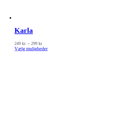
Karla
Prisinterval:
249
kr.
–
299
kr.
249 kr.
Dette
Vælg muligheder
til
vare
299 kr.
har
flere
varianter.
Mulighederne
kan
vælges
på
varesiden