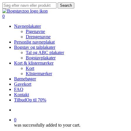
Skip
Search
to
Close
main
Search
search
0
content
Menu
Navneplakater
Pigenavne
Drengenavne
Personlig navneplakat
Bogstav og talplakater
Tal og ABC plakater
Bogstavplakater
Kort & klistermærker
Kort
Klistermærker
Børnebøger
Gavekort
FAQ
Kontakt
Tilbud
Op til 70%
search
0
was successfully added to your cart.