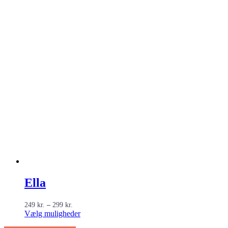
Ella
Prisinterval:
249
kr.
–
299
kr.
249 kr.
Dette
Vælg muligheder
til
vare
299 kr.