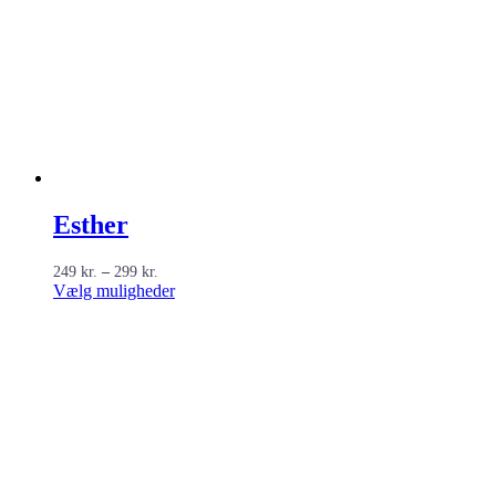
Esther
Prisinterval:
249
kr.
–
299
kr.
249 kr.
Dette
Vælg muligheder
til
vare
299 kr.
har
flere
varianter.
Mulighederne
kan
vælges
på
varesiden