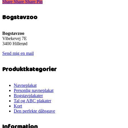
Share
Share
Share
Share
Pin
har
flere
varianter.
Bogstavzoo
Mulighederne
kan
vælges
på
Bogstavzoo
varesiden
Vibekevej 7E
3400 Hillerød
Send mig en mail
Produktkategorier
Navneplakat
Personlig navneplakat
Bogstavplakater
Tal og ABC plakater
Kort
Den perfekte dåbsgave
Information