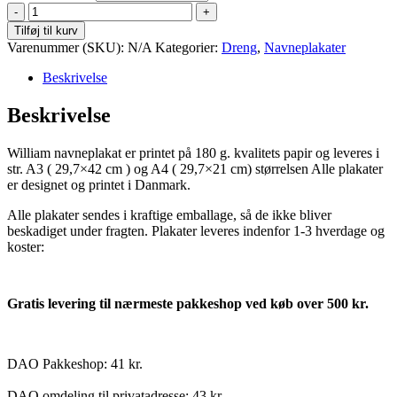
William
antal
Tilføj til kurv
Varenummer (SKU):
N/A
Kategorier:
Dreng
,
Navneplakater
Beskrivelse
Beskrivelse
William navneplakat er printet på 180 g. kvalitets papir og leveres i
str. A3 ( 29,7×42 cm ) og A4 ( 29,7×21 cm) størrelsen Alle plakater
er designet og printet i Danmark.
Alle plakater sendes i kraftige emballage, så de ikke bliver
beskadiget under fragten. Plakater leveres indenfor 1-3 hverdage og
koster:
Gratis levering til nærmeste pakkeshop ved køb over 500 kr.
DAO Pakkeshop: 41 kr.
DAO omdeling til privatadresse: 43 kr.