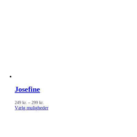
Josefine
Prisinterval:
249
kr.
–
299
kr.
249 kr.
Dette
Vælg muligheder
til
vare
299 kr.
har
flere
varianter.
Mulighederne