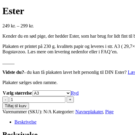
Ester
Prisinterval:
249
kr.
–
299
kr.
249 kr.
Kender du en sød pige, der hedder Ester, som har brug for lidt fint til 
til
299 kr.
Plakaten er printet på 230 g. kvalitets papir og leveres i str. A3 ( 29
Bogstavzoo. Læs mere om levering nedenfor eller i FAQ’en.
_____
Vidste du?-
du kan få plakaten lavet helt personlig til DIN Ester?
Læs
Plakater sælges uden ramme.
Vælg størrelse
Ryd
Ester
antal
Tilføj til kurv
Varenummer (SKU):
N/A
Kategorier:
Navneplakater
,
Pige
Beskrivelse
Beskrivelse