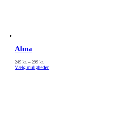
Alma
Prisinterval:
249
kr.
–
299
kr.
249 kr.
Dette
Vælg muligheder
til
vare
299 kr.
har
flere
varianter.
Mulighederne
kan
vælges
på
varesiden