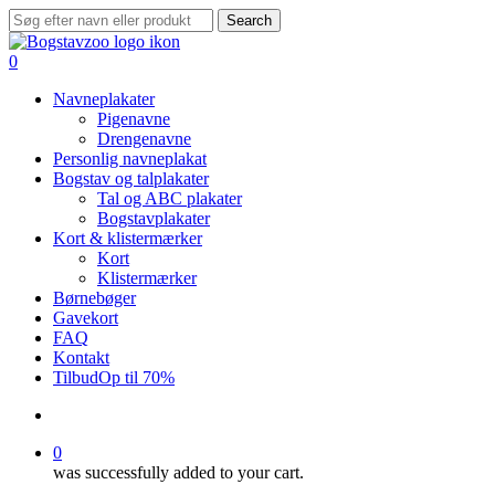
Skip
Search
to
Close
main
Search
search
0
content
Menu
Navneplakater
Pigenavne
Drengenavne
Personlig navneplakat
Bogstav og talplakater
Tal og ABC plakater
Bogstavplakater
Kort & klistermærker
Kort
Klistermærker
Børnebøger
Gavekort
FAQ
Kontakt
Tilbud
Op til 70%
search
0
was successfully added to your cart.