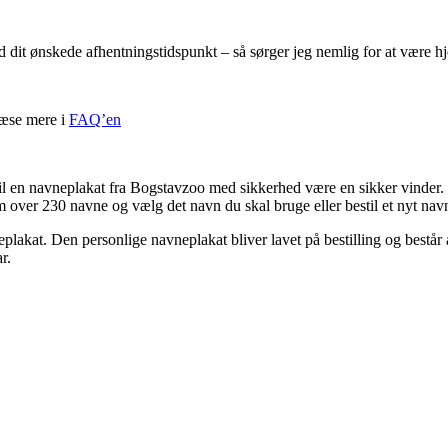
ed dit ønskede afhentningstidspunkt – så sørger jeg nemlig for at være 
læse mere i
FAQ’en
il en navneplakat fra Bogstavzoo med sikkerhed være en sikker vinder.
m over 230 navne og vælg det navn du skal bruge eller bestil et nyt navn
akat. Den personlige navneplakat bliver lavet på bestilling og består a
r.