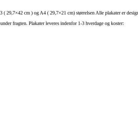
. A3 ( 29,7×42 cm ) og A4 ( 29,7×21 cm) størrelsen Alle plakater er desig
 under fragten. Plakater leveres indenfor 1-3 hverdage og koster: