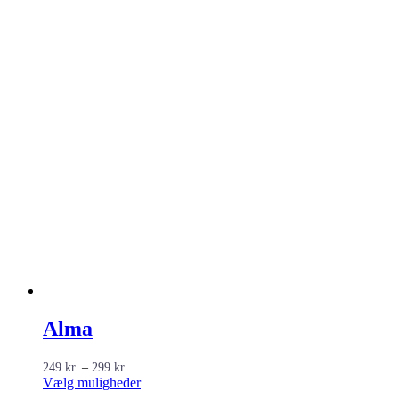
Alma
Prisinterval:
249
kr.
–
299
kr.
249 kr.
Dette
Vælg muligheder
til
vare