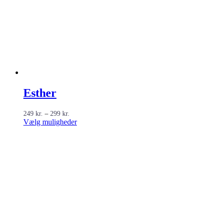
Esther
Prisinterval:
249
kr.
–
299
kr.
249 kr.
Dette
Vælg muligheder
til
vare
299 kr.
har
flere
varianter.
Mulighederne
kan
vælges
på
varesiden