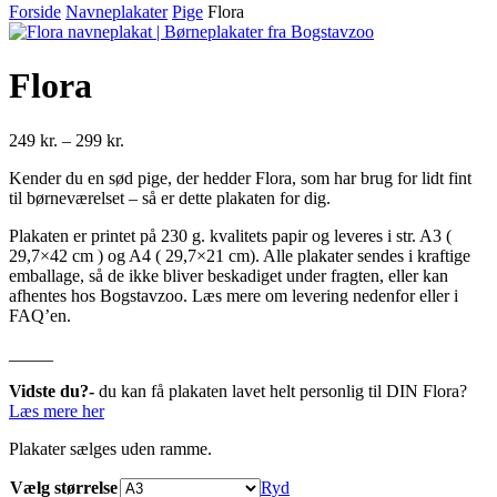
Forside
Navneplakater
Pige
Flora
Flora
Prisinterval:
249
kr.
–
299
kr.
249 kr.
Kender du en sød pige, der hedder Flora, som har brug for lidt fint
til
til børneværelset – så er dette plakaten for dig.
299 kr.
Plakaten er printet på 230 g. kvalitets papir og leveres i str. A3 (
29,7×42 cm ) og A4 ( 29,7×21 cm). Alle plakater sendes i kraftige
emballage, så de ikke bliver beskadiget under fragten, eller kan
afhentes hos Bogstavzoo. Læs mere om levering nedenfor eller i
FAQ’en.
_____
Vidste du?-
du kan få plakaten lavet helt personlig til DIN Flora?
Læs mere her
Plakater sælges uden ramme.
Vælg størrelse
Ryd