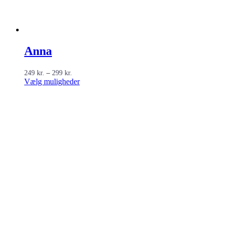
Anna
Prisinterval:
249
kr.
–
299
kr.
249 kr.
Dette
Vælg muligheder
til
vare
299 kr.
har
flere
varianter.
Mulighederne
kan
vælges
på
varesiden