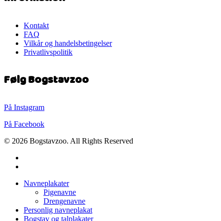
Kontakt
FAQ
Vilkår og handelsbetingelser
Privatlivspolitik
Følg Bogstavzoo
På Instagram
På Facebook
© 2026 Bogstavzoo. All Rights Reserved
facebook
instagram
Close
Navneplakater
Menu
Pigenavne
Drengenavne
Personlig navneplakat
Bogstav og talplakater