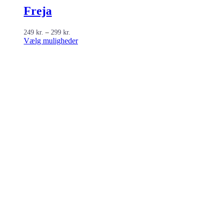
Freja
Prisinterval:
249
kr.
–
299
kr.
249 kr.
Dette
Vælg muligheder
til
vare
299 kr.
har
flere
varianter.
Mulighederne
kan
vælges
på
varesiden