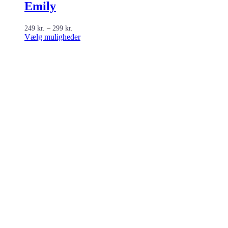
Emily
Prisinterval:
249
kr.
–
299
kr.
249 kr.
Dette
Vælg muligheder
til
vare
299 kr.
har
flere
varianter.
Mulighederne
kan
vælges
på
varesiden