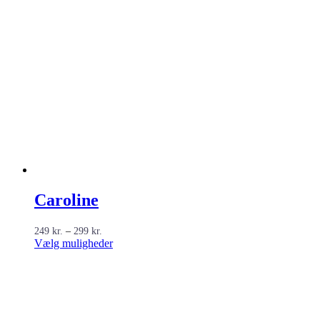
Caroline
Prisinterval:
249
kr.
–
299
kr.
249 kr.
Dette
Vælg muligheder
til
vare
299 kr.
har
flere
varianter.
Mulighederne
kan