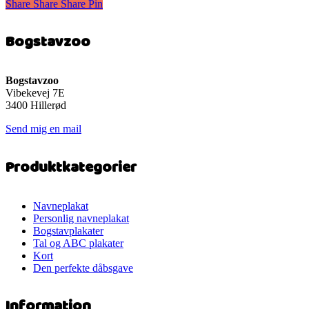
Share
Share
Share
Share
Pin
har
flere
varianter.
Bogstavzoo
Mulighederne
kan
vælges
på
Bogstavzoo
varesiden
Vibekevej 7E
3400 Hillerød
Send mig en mail
Produktkategorier
Navneplakat
Personlig navneplakat
Bogstavplakater
Tal og ABC plakater
Kort
Den perfekte dåbsgave
Information