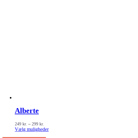
Alberte
Prisinterval:
249
kr.
–
299
kr.
249 kr.
Dette
Vælg muligheder
til
vare
299 kr.