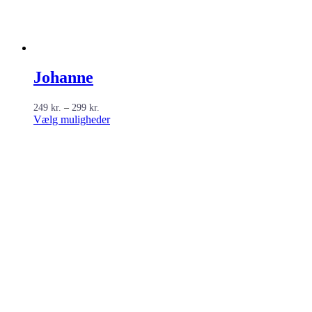
Johanne
Prisinterval:
249
kr.
–
299
kr.
249 kr.
Dette
Vælg muligheder
til
vare
299 kr.
har
flere
varianter.
Mulighederne
kan
vælges
på
varesiden