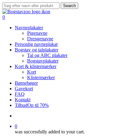
Skip
Search
to
Close
main
Search
search
0
content
Menu
Navneplakater
Pigenavne
Drengenavne
Personlig navneplakat
Bogstav og talplakater
Tal og ABC plakater
Bogstavplakater
Kort & klistermærker
Kort
Klistermærker
Børnebøger
Gavekort
FAQ
Kontakt
Tilbud
Op til 70%
search
0
was successfully added to your cart.