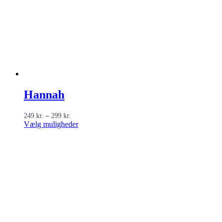
Hannah
Prisinterval:
249
kr.
–
299
kr.
249 kr.
Dette
Vælg muligheder
til
vare
299 kr.
har
flere
varianter.
Mulighederne
kan
vælges
på
varesiden