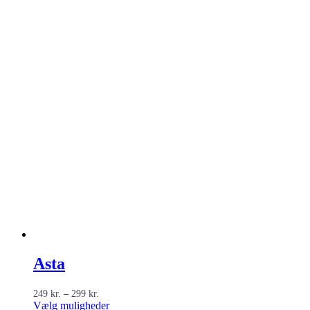
Asta
Prisinterval:
249
kr.
–
299
kr.
249 kr.
Dette
Vælg muligheder