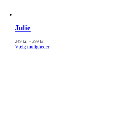
Julie
Prisinterval:
249
kr.
–
299
kr.
249 kr.
Dette
Vælg muligheder
til
vare
299 kr.
har
flere
varianter.
Mulighederne
kan
vælges
på
varesiden