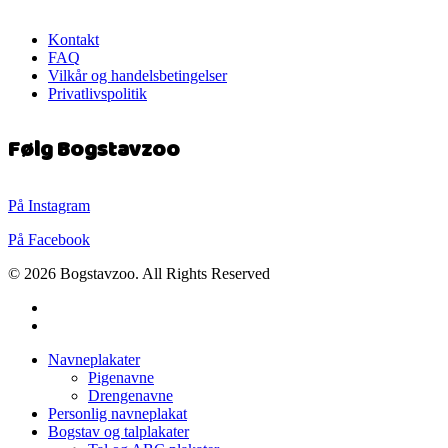
Kontakt
FAQ
Vilkår og handelsbetingelser
Privatlivspolitik
Følg Bogstavzoo
På Instagram
På Facebook
© 2026 Bogstavzoo. All Rights Reserved
facebook
instagram
Close
Navneplakater
Menu
Pigenavne
Drengenavne
Personlig navneplakat
Bogstav og talplakater