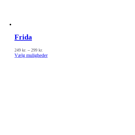
Frida
Prisinterval:
249
kr.
–
299
kr.
249 kr.
Dette
Vælg muligheder
til
vare
299 kr.
har
flere
varianter.
Mulighederne
kan
vælges
på
varesiden