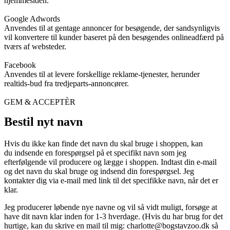
hjemmesiden.
Google Adwords
Anvendes til at gentage annoncer for besøgende, der sandsynligvis
vil konvertere til kunder baseret på den besøgendes onlineadfærd på
tværs af websteder.
Facebook
Anvendes til at levere forskellige reklame-tjenester, herunder
realtids-bud fra tredjeparts-annoncører.
GEM & ACCEPTÈR
Bestil nyt navn
Hvis du ikke kan finde det navn du skal bruge i shoppen, kan
du indsende en forespørgsel på et specifikt navn som jeg
efterfølgende vil producere og lægge i shoppen. Indtast din e-mail
og det navn du skal bruge og indsend din forespørgsel. Jeg
kontakter dig via e-mail med link til det specifikke navn, når det er
klar.
Jeg producerer løbende nye navne og vil så vidt muligt, forsøge at
have dit navn klar inden for 1-3 hverdage. (Hvis du har brug for det
hurtige, kan du skrive en mail til mig:
charlotte@bogstavzoo.dk
så