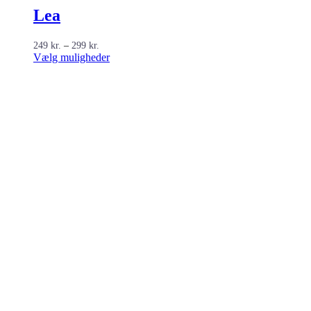
Lea
Prisinterval:
249
kr.
–
299
kr.
249 kr.
Dette
Vælg muligheder
til
vare
299 kr.
har
flere
varianter.
Mulighederne
kan
vælges
på
varesiden