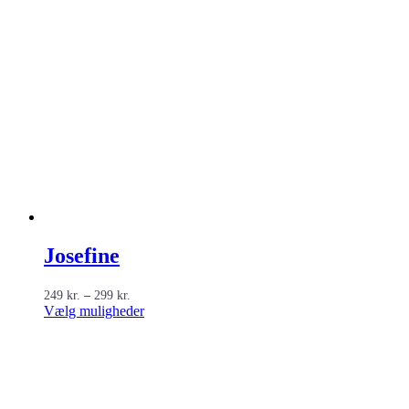
Josefine
Prisinterval:
249
kr.
–
299
kr.
249 kr.
Dette
Vælg muligheder
til
vare
299 kr.
har
flere
varianter.
Mulighederne
kan