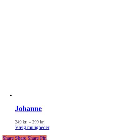
Johanne
Prisinterval:
249
kr.
–
299
kr.
249 kr.
Dette
Vælg muligheder
til
vare
299 kr.
Share
Share
Share
Share
Pin
har