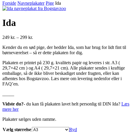
Forside
Navneplakater
Pige
Ida
Ida
Prisinterval:
249
kr.
–
299
kr.
249 kr.
Kender du en sød pige, der hedder Ida, som har brug for lidt fint til
til
børneværelset – så er dette plakaten for dig.
299 kr.
Plakaten er printet på 230 g. kvalitets papir og leveres i str. A3 (
29,7×42 cm ) og A4 ( 29,7×21 cm). Alle plakater sendes i kraftige
emballage, så de ikke bliver beskadiget under fragten, eller kan
afhentes hos Bogstavzoo. Læs mere om levering nedenfor eller i
FAQ’en.
_____
Vidste du?-
du kan få plakaten lavet helt personlig til DIN Ida?
Læs
mere her
Plakater sælges uden ramme.
Vælg størrelse
Ryd