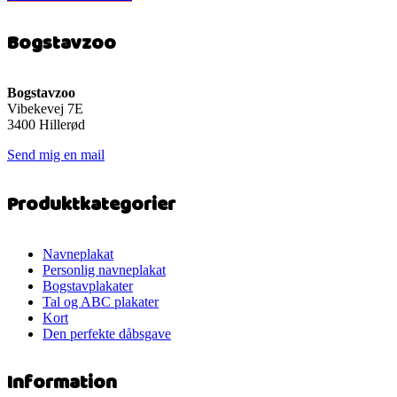
flere
varianter.
Bogstavzoo
Mulighederne
kan
vælges
på
Bogstavzoo
varesiden
Vibekevej 7E
3400 Hillerød
Send mig en mail
Produktkategorier
Navneplakat
Personlig navneplakat
Bogstavplakater
Tal og ABC plakater
Kort
Den perfekte dåbsgave
Information