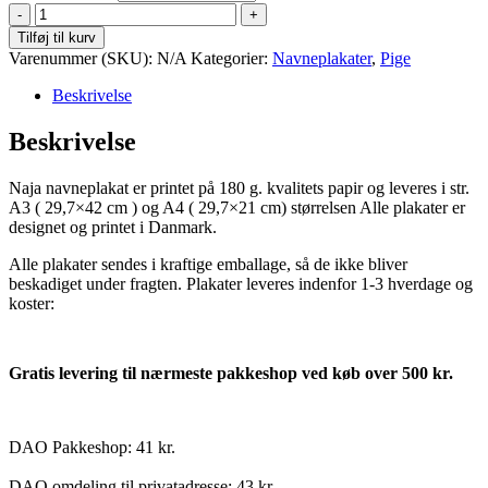
Naja
antal
Tilføj til kurv
Varenummer (SKU):
N/A
Kategorier:
Navneplakater
,
Pige
Beskrivelse
Beskrivelse
Naja navneplakat er printet på 180 g. kvalitets papir og leveres i str.
A3 ( 29,7×42 cm ) og A4 ( 29,7×21 cm) størrelsen Alle plakater er
designet og printet i Danmark.
Alle plakater sendes i kraftige emballage, så de ikke bliver
beskadiget under fragten. Plakater leveres indenfor 1-3 hverdage og
koster:
Gratis levering til nærmeste pakkeshop ved køb over 500 kr.
DAO Pakkeshop: 41 kr.
DAO omdeling til privatadresse: 43 kr.