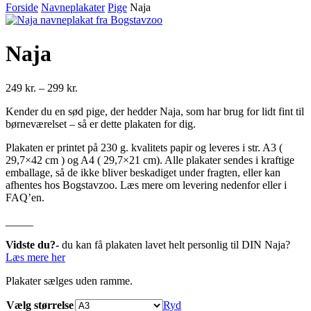
Forside
Navneplakater
Pige
Naja
Naja
Prisinterval:
249
kr.
–
299
kr.
249 kr.
Kender du en sød pige, der hedder Naja, som har brug for lidt fint til
til
børneværelset – så er dette plakaten for dig.
299 kr.
Plakaten er printet på 230 g. kvalitets papir og leveres i str. A3 (
29,7×42 cm ) og A4 ( 29,7×21 cm). Alle plakater sendes i kraftige
emballage, så de ikke bliver beskadiget under fragten, eller kan
afhentes hos Bogstavzoo. Læs mere om levering nedenfor eller i
FAQ’en.
_____
Vidste du?-
du kan få plakaten lavet helt personlig til DIN Naja?
Læs mere her
Plakater sælges uden ramme.
Vælg størrelse
Ryd