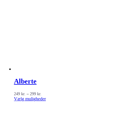
Alberte
Prisinterval:
249
kr.
–
299
kr.
249 kr.
Dette
Vælg muligheder
til
vare
299 kr.
har
flere
varianter.
Mulighederne
kan