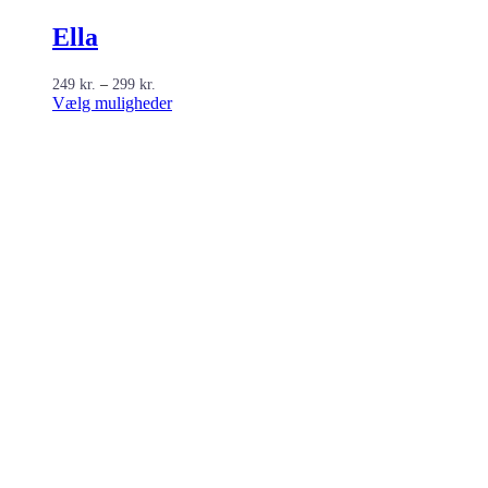
Ella
Prisinterval:
249
kr.
–
299
kr.
249 kr.
Dette
Vælg muligheder
til
vare
299 kr.
har
flere
varianter.
Mulighederne
kan
vælges
på
varesiden