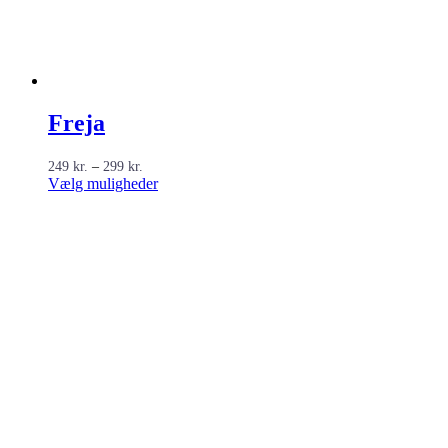
Freja
Prisinterval:
249
kr.
–
299
kr.
249 kr.
Dette
Vælg muligheder
til
vare
299 kr.
har
flere
varianter.
Mulighederne
kan
vælges
på
varesiden