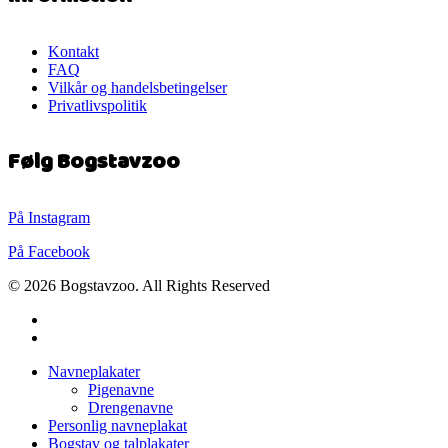
Kontakt
FAQ
Vilkår og handelsbetingelser
Privatlivspolitik
Følg Bogstavzoo
På Instagram
På Facebook
© 2026 Bogstavzoo. All Rights Reserved
facebook
instagram
Close
Navneplakater
Menu
Pigenavne
Drengenavne
Personlig navneplakat
Bogstav og talplakater