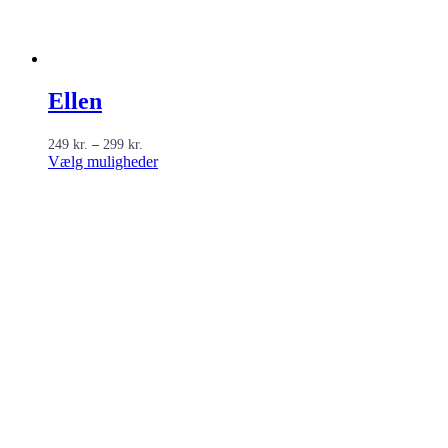
Ellen
Prisinterval:
249
kr.
–
299
kr.
249 kr.
Dette
Vælg muligheder
til
vare
299 kr.
har
flere
varianter.
Mulighederne
kan
vælges
på
varesiden