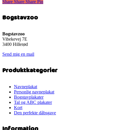
Share
Share
Share
Share
Pin
har
flere
varianter.
Bogstavzoo
Mulighederne
kan
vælges
på
Bogstavzoo
varesiden
Vibekevej 7E
3400 Hillerød
Send mig en mail
Produktkategorier
Navneplakat
Personlig navneplakat
Bogstavplakater
Tal og ABC plakater
Kort
Den perfekte dåbsgave
Information