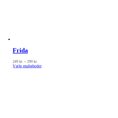
Frida
Prisinterval:
249
kr.
–
299
kr.
249 kr.
Dette
Vælg muligheder
til
vare
299 kr.
har
flere
varianter.
Mulighederne
kan
vælges
på
varesiden