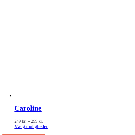
Caroline
Prisinterval:
249
kr.
–
299
kr.
249 kr.
Dette
Vælg muligheder
til
vare
299 kr.