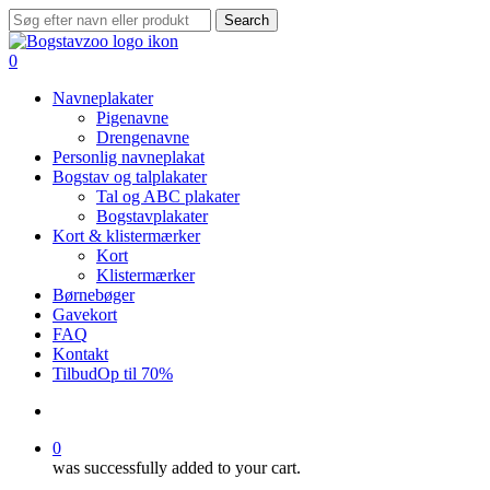
Skip
Search
to
Close
main
Search
search
0
content
Menu
Navneplakater
Pigenavne
Drengenavne
Personlig navneplakat
Bogstav og talplakater
Tal og ABC plakater
Bogstavplakater
Kort & klistermærker
Kort
Klistermærker
Børnebøger
Gavekort
FAQ
Kontakt
Tilbud
Op til 70%
search
0
was successfully added to your cart.