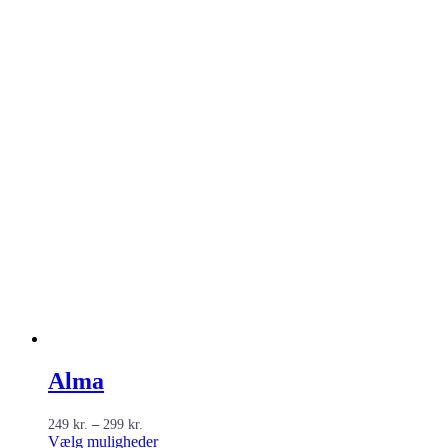
Alma
Prisinterval:
249
kr.
–
299
kr.
249 kr.
Dette
Vælg muligheder