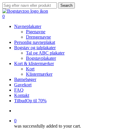
Skip
Search
to
Close
main
Search
search
0
content
Menu
Navneplakater
Pigenavne
Drengenavne
Personlig navneplakat
Bogstav og talplakater
Tal og ABC plakater
Bogstavplakater
Kort & klistermærker
Kort
Klistermærker
Børnebøger
Gavekort
FAQ
Kontakt
Tilbud
Op til 70%
search
0
was successfully added to your cart.