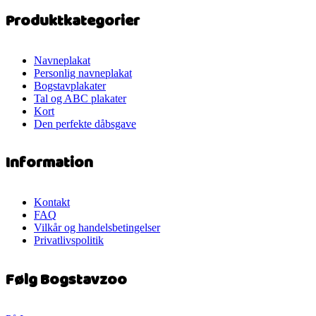
Produktkategorier
Navneplakat
Personlig navneplakat
Bogstavplakater
Tal og ABC plakater
Kort
Den perfekte dåbsgave
Information
Kontakt
FAQ
Vilkår og handelsbetingelser
Privatlivspolitik
Følg Bogstavzoo