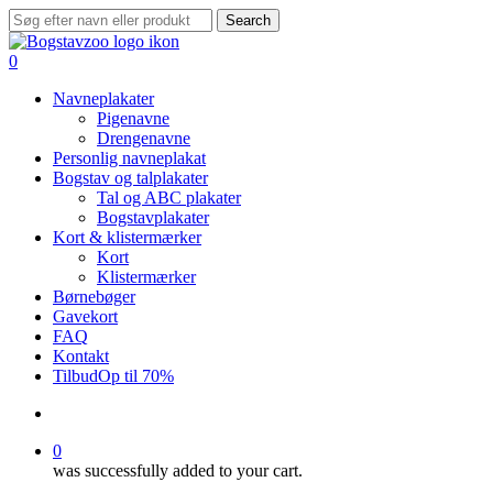
Skip
Search
to
Close
main
Search
search
0
content
Menu
Navneplakater
Pigenavne
Drengenavne
Personlig navneplakat
Bogstav og talplakater
Tal og ABC plakater
Bogstavplakater
Kort & klistermærker
Kort
Klistermærker
Børnebøger
Gavekort
FAQ
Kontakt
Tilbud
Op til 70%
search
0
was successfully added to your cart.