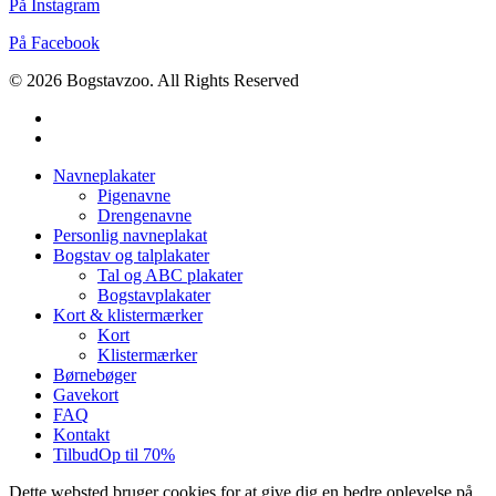
På Instagram
På Facebook
© 2026 Bogstavzoo. All Rights Reserved
facebook
instagram
Close
Navneplakater
Menu
Pigenavne
Drengenavne
Personlig navneplakat
Bogstav og talplakater
Tal og ABC plakater
Bogstavplakater
Kort & klistermærker
Kort
Klistermærker
Børnebøger
Gavekort
FAQ
Kontakt
Tilbud
Op til 70%
Dette websted bruger cookies for at give dig en bedre oplevelse på