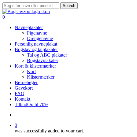
Skip
Search
to
Close
main
Search
search
0
content
Menu
Navneplakater
Pigenavne
Drengenavne
Personlig navneplakat
Bogstav og talplakater
Tal og ABC plakater
Bogstavplakater
Kort & klistermærker
Kort
Klistermærker
Børnebøger
Gavekort
FAQ
Kontakt
Tilbud
Op til 70%
search
0
was successfully added to your cart.