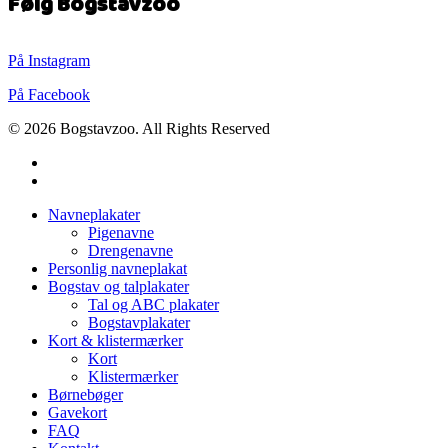
Følg Bogstavzoo
På Instagram
På Facebook
© 2026 Bogstavzoo. All Rights Reserved
facebook
instagram
Close
Navneplakater
Menu
Pigenavne
Drengenavne
Personlig navneplakat
Bogstav og talplakater
Tal og ABC plakater
Bogstavplakater
Kort & klistermærker
Kort
Klistermærker
Børnebøger
Gavekort
FAQ