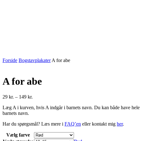
Forside
Bogstavplakater
A for abe
A for abe
Prisinterval:
29
kr.
–
149
kr.
29 kr.
Læg A i kurven, hvis A indgår i barnets navn. Du kan både have hele 
til
barnets navn.
149 kr.
Har du spørgsmål? Læs mere i
FAQ’en
eller kontakt mig
her
.
Vælg farve