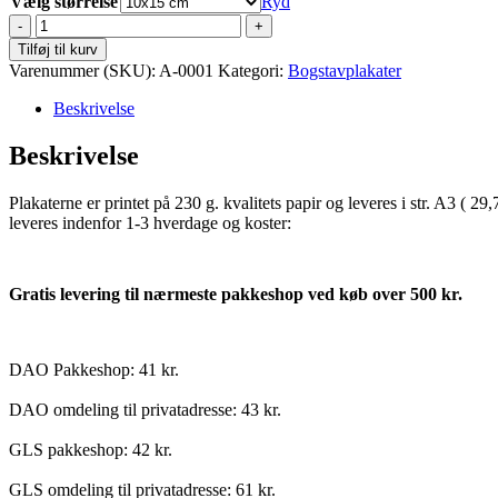
Vælg størrelse
Ryd
A
for
Tilføj til kurv
abe
Varenummer (SKU):
A-0001
Kategori:
Bogstavplakater
antal
Beskrivelse
Beskrivelse
Plakaterne er printet på 230 g. kvalitets papir og leveres i str. A3 (
leveres indenfor 1-3 hverdage og koster:
Gratis levering til nærmeste pakkeshop ved køb over 500 kr.
DAO Pakkeshop: 41 kr.
DAO omdeling til privatadresse: 43 kr.
GLS pakkeshop: 42 kr.
GLS omdeling til privatadresse: 61 kr.