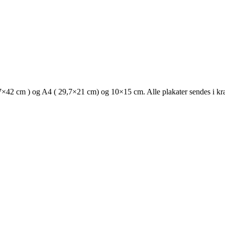
 29,7×42 cm ) og A4 ( 29,7×21 cm) og 10×15 cm. Alle plakater sendes i kra