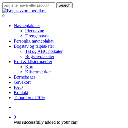
Skip
Search
to
Close
main
Search
search
0
content
Menu
Navneplakater
Pigenavne
Drengenavne
Personlig navneplakat
Bogstav og talplakater
Tal og ABC plakater
Bogstavplakater
Kort & klistermærker
Kort
Klistermærker
Børnebøger
Gavekort
FAQ
Kontakt
Tilbud
Op til 70%
search
0
was successfully added to your cart.