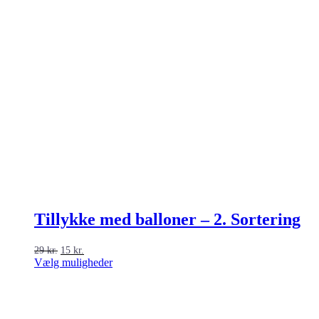
Tillykke med balloner – 2. Sortering
Den
Den
29
kr.
15
kr.
oprindelige
aktuelle
Dette
Vælg muligheder
pris
pris
vare
var:
er:
har
29 kr..
15 kr..
flere
varianter.