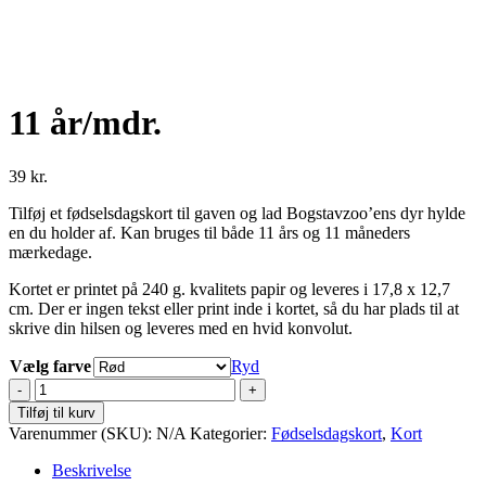
11 år/mdr.
39
kr.
Tilføj et fødselsdagskort til gaven og lad Bogstavzoo’ens dyr hylde
en du holder af. Kan bruges til både 11 års og 11 måneders
mærkedage.
Kortet er printet på 240 g. kvalitets papir og leveres i 17,8 x 12,7
cm. Der er ingen tekst eller print inde i kortet, så du har plads til at
skrive din hilsen og leveres med en hvid konvolut.
Vælg farve
Ryd
11
år/mdr.
Tilføj til kurv
antal
Varenummer (SKU):
N/A
Kategorier:
Fødselsdagskort
,
Kort
Beskrivelse