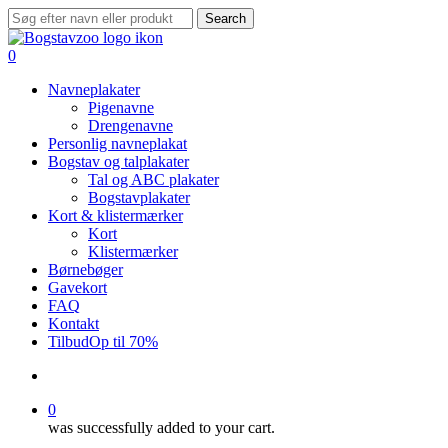
Skip
Search
to
Close
main
Search
search
0
content
Menu
Navneplakater
Pigenavne
Drengenavne
Personlig navneplakat
Bogstav og talplakater
Tal og ABC plakater
Bogstavplakater
Kort & klistermærker
Kort
Klistermærker
Børnebøger
Gavekort
FAQ
Kontakt
Tilbud
Op til 70%
search
0
was successfully added to your cart.