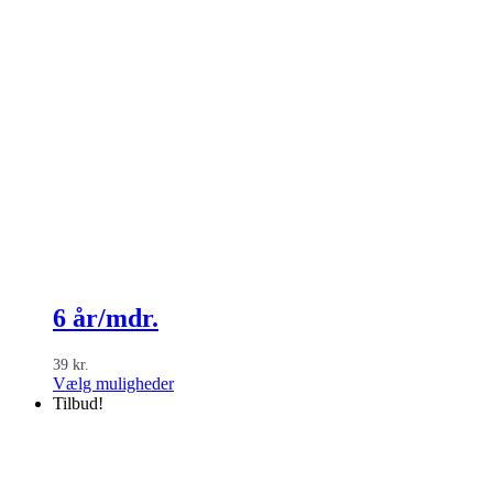
6 år/mdr.
39
kr.
Dette
Vælg muligheder
vare
Tilbud!
har
flere
varianter.
Mulighederne