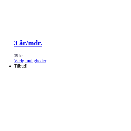
3 år/mdr.
39
kr.
Dette
Vælg muligheder
vare
Tilbud!
har
flere
varianter.
Mulighederne
kan
vælges
på
varesiden