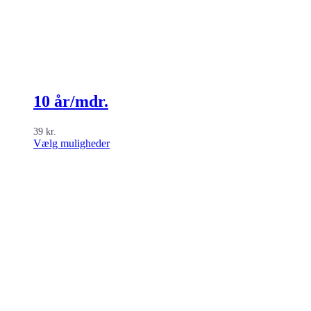
10 år/mdr.
39
kr.
Dette
Vælg muligheder
vare
har
flere
varianter.
Mulighederne
kan
vælges
på
varesiden