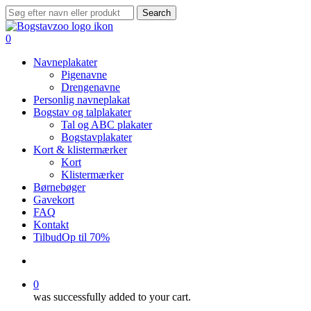
Skip
Search
to
Close
main
Search
search
0
content
Menu
Navneplakater
Pigenavne
Drengenavne
Personlig navneplakat
Bogstav og talplakater
Tal og ABC plakater
Bogstavplakater
Kort & klistermærker
Kort
Klistermærker
Børnebøger
Gavekort
FAQ
Kontakt
Tilbud
Op til 70%
search
0
was successfully added to your cart.