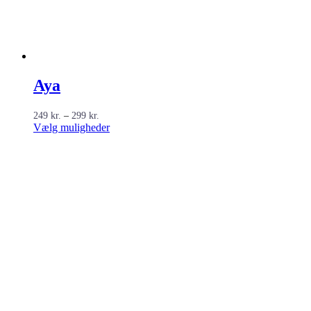
Aya
Prisinterval:
249
kr.
–
299
kr.
249 kr.
Dette
Vælg muligheder
til
vare
299 kr.
har
flere
varianter.
Mulighederne
kan
vælges
på
varesiden