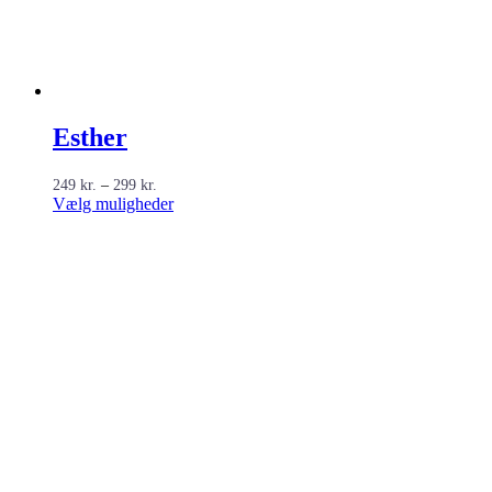
Esther
Prisinterval:
249
kr.
–
299
kr.
249 kr.
Dette
Vælg muligheder
til
vare
299 kr.
har
flere
varianter.
Mulighederne
kan
vælges
på
varesiden