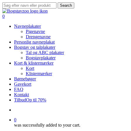
Skip
Search
to
Close
main
Search
search
0
content
Menu
Navneplakater
Pigenavne
Drengenavne
Personlig navneplakat
Bogstav og talplakater
Tal og ABC plakater
Bogstavplakater
Kort & klistermærker
Kort
Klistermærker
Børnebøger
Gavekort
FAQ
Kontakt
Tilbud
Op til 70%
search
0
was successfully added to your cart.