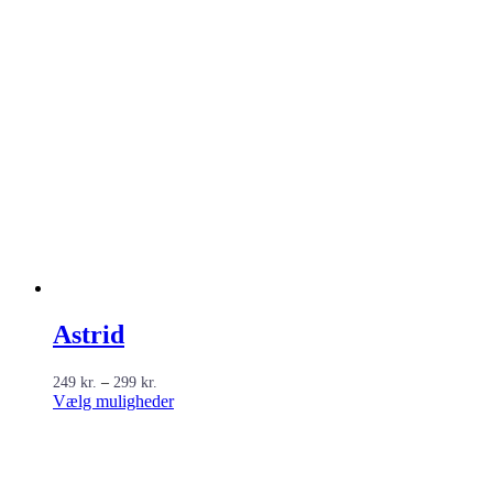
Astrid
Prisinterval:
249
kr.
–
299
kr.
249 kr.
Dette
Vælg muligheder
til
vare
299 kr.
har
flere
varianter.