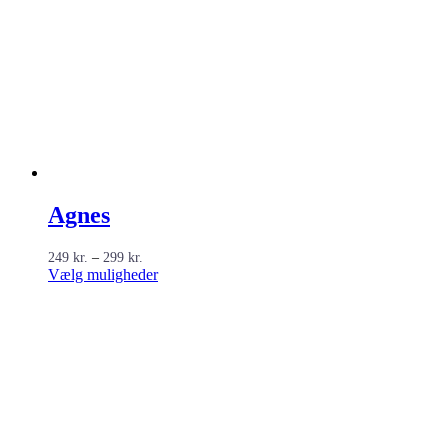
Agnes
Prisinterval:
249
kr.
–
299
kr.
249 kr.
Dette
Vælg muligheder
til
vare
299 kr.
har
flere
varianter.
Mulighederne
kan
vælges
på
varesiden