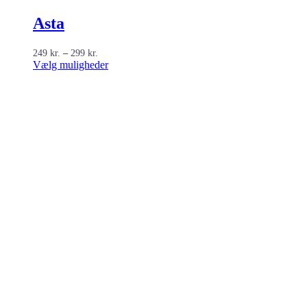
Asta
Prisinterval:
249
kr.
–
299
kr.
249 kr.
Dette
Vælg muligheder
til
vare
299 kr.
har
flere
varianter.
Mulighederne
kan
vælges
på
varesiden