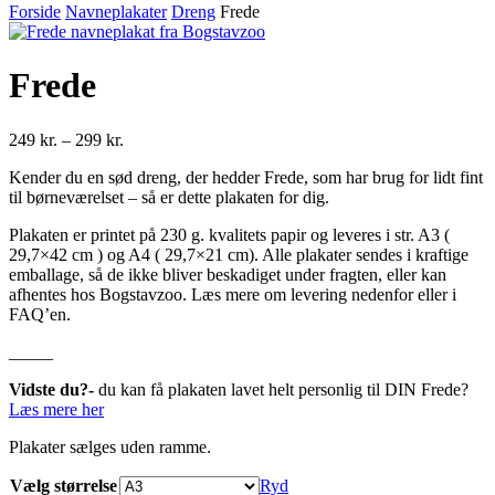
Forside
Navneplakater
Dreng
Frede
Frede
Prisinterval:
249
kr.
–
299
kr.
249 kr.
Kender du en sød dreng, der hedder Frede, som har brug for lidt fint
til
til børneværelset – så er dette plakaten for dig.
299 kr.
Plakaten er printet på 230 g. kvalitets papir og leveres i str. A3 (
29,7×42 cm ) og A4 ( 29,7×21 cm). Alle plakater sendes i kraftige
emballage, så de ikke bliver beskadiget under fragten, eller kan
afhentes hos Bogstavzoo. Læs mere om levering nedenfor eller i
FAQ’en.
_____
Vidste du?-
du kan få plakaten lavet helt personlig til DIN Frede?
Læs mere her
Plakater sælges uden ramme.
Vælg størrelse
Ryd