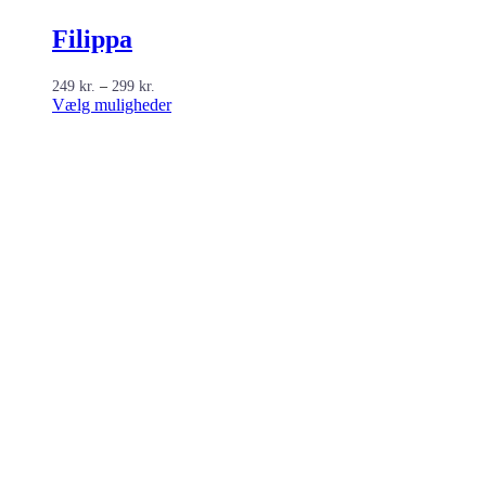
Filippa
Prisinterval:
249
kr.
–
299
kr.
249 kr.
Dette
Vælg muligheder
til
vare
299 kr.
har
flere
varianter.
Mulighederne
kan
vælges
på
varesiden