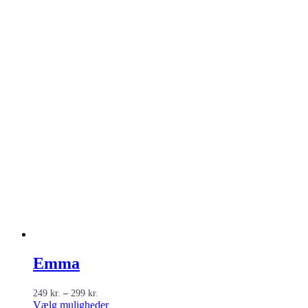
Emma
Prisinterval:
249
kr.
–
299
kr.
249 kr.
Dette
Vælg muligheder