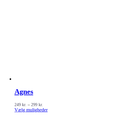
Agnes
Prisinterval:
249
kr.
–
299
kr.
249 kr.
Dette
Vælg muligheder
til
vare
299 kr.
har
flere
varianter.