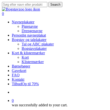
Skip
Search
to
Close
main
Search
search
0
content
Menu
Navneplakater
Pigenavne
Drengenavne
Personlig navneplakat
Bogstav og talplakater
Tal og ABC plakater
Bogstavplakater
Kort & klistermærker
Kort
Klistermærker
Børnebøger
Gavekort
FAQ
Kontakt
Tilbud
Op til 70%
search
0
was successfully added to your cart.