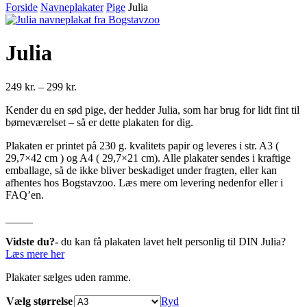
Forside
Navneplakater
Pige
Julia
Julia
Prisinterval:
249
kr.
–
299
kr.
249 kr.
Kender du en sød pige, der hedder Julia, som har brug for lidt fint til
til
børneværelset – så er dette plakaten for dig.
299 kr.
Plakaten er printet på 230 g. kvalitets papir og leveres i str. A3 (
29,7×42 cm ) og A4 ( 29,7×21 cm). Alle plakater sendes i kraftige
emballage, så de ikke bliver beskadiget under fragten, eller kan
afhentes hos Bogstavzoo. Læs mere om levering nedenfor eller i
FAQ’en.
_____
Vidste du?-
du kan få plakaten lavet helt personlig til DIN Julia?
Læs mere her
Plakater sælges uden ramme.
Vælg størrelse
Ryd