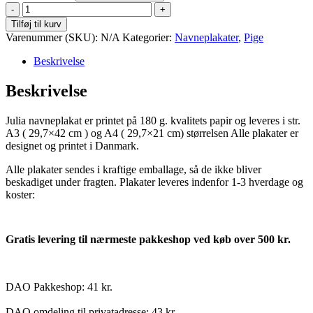
Julia
antal
Tilføj til kurv
Varenummer (SKU):
N/A
Kategorier:
Navneplakater
,
Pige
Beskrivelse
Beskrivelse
Julia navneplakat er printet på 180 g. kvalitets papir og leveres i str.
A3 ( 29,7×42 cm ) og A4 ( 29,7×21 cm) størrelsen Alle plakater er
designet og printet i Danmark.
Alle plakater sendes i kraftige emballage, så de ikke bliver
beskadiget under fragten. Plakater leveres indenfor 1-3 hverdage og
koster:
Gratis levering til nærmeste pakkeshop ved køb over 500 kr.
DAO Pakkeshop: 41 kr.
DAO omdeling til privatadresse: 43 kr.