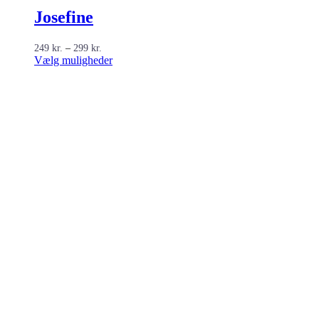
Josefine
Prisinterval:
249
kr.
–
299
kr.
249 kr.
Dette
Vælg muligheder
til
vare
299 kr.
har
flere
varianter.
Mulighederne
kan
vælges
på
varesiden