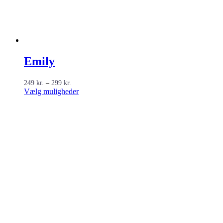
Emily
Prisinterval:
249
kr.
–
299
kr.
249 kr.
Dette
Vælg muligheder
til
vare
299 kr.
har
flere
varianter.
Mulighederne
kan
vælges
på
varesiden