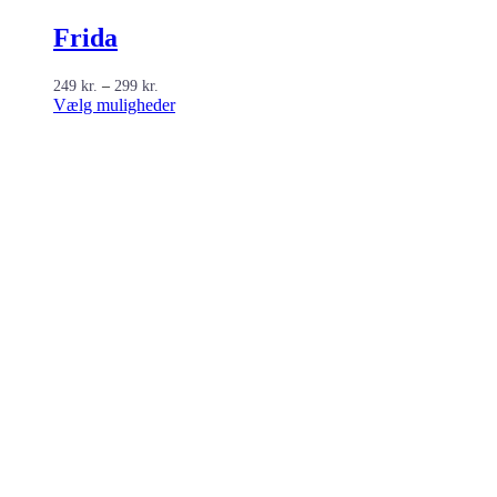
Frida
Prisinterval:
249
kr.
–
299
kr.
249 kr.
Dette
Vælg muligheder
til
vare
299 kr.
har
flere
varianter.
Mulighederne
kan
vælges
på
varesiden