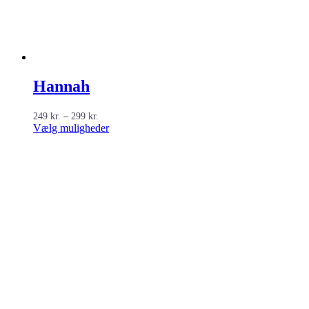
Hannah
Prisinterval:
249
kr.
–
299
kr.
249 kr.
Dette
Vælg muligheder
til
vare
299 kr.
har
flere
varianter.
Mulighederne
kan
vælges
på
varesiden