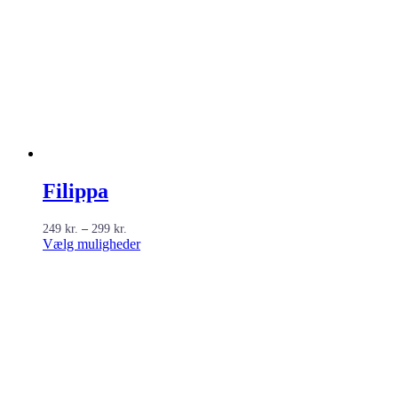
Filippa
Prisinterval:
249
kr.
–
299
kr.
249 kr.
Dette
Vælg muligheder
til
vare
299 kr.
har
flere
varianter.
Mulighederne
kan
vælges
på
varesiden