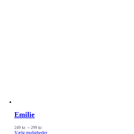
Emilie
Prisinterval:
249
kr.
–
299
kr.
249 kr.
Dette
Vælg muligheder