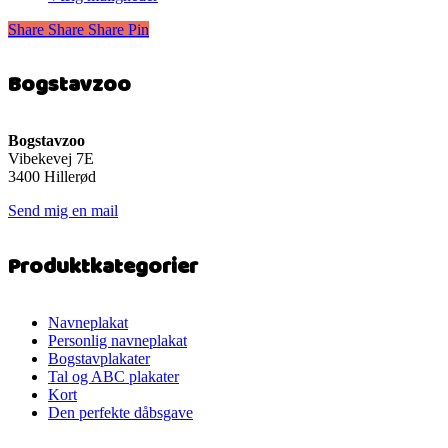
til
vare
299 kr.
Share
Share
Share
Share
Pin
har
flere
varianter.
Bogstavzoo
Mulighederne
kan
vælges
på
Bogstavzoo
varesiden
Vibekevej 7E
3400 Hillerød
Send mig en mail
Produktkategorier
Navneplakat
Personlig navneplakat
Bogstavplakater
Tal og ABC plakater
Kort
Den perfekte dåbsgave